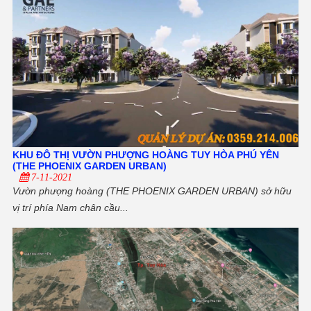
KHU ĐÔ THỊ VƯỜN PHƯỢNG HOÀNG TUY HÒA PHÚ YÊN
(THE PHOENIX GARDEN URBAN)
7-11-2021
Vườn phượng hoàng (THE PHOENIX GARDEN URBAN) sở hữu
vị trí phía Nam chân cầu...