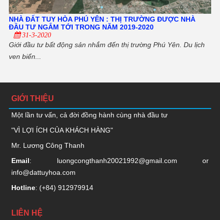
NHÀ ĐẤT TUY HÒA PHÚ YÊN : THỊ TRƯỜNG ĐƯỢC NHÀ
ĐẦU TƯ NGẮM TỚI TRONG NĂM 2019-2020
31-3-2020
Giới đầu tư bất động sản nhắm đến thị trường Phú Yên. Du lịch
ven biển...
GIỚI THIỆU
Một lần tư vấn, cả đời đồng hành cùng nhà đầu tư
"VÌ LỢI ÍCH CỦA KHÁCH HÀNG"
Mr. Lương Công Thanh
Email
:
luongcongthanh20021992@gmail.com
or
info@dattuyhoa.com
Hotline
: (+84)
912979914
LIÊN HỆ