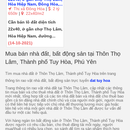
Hòa Hiệp Nam, Đông Hòa,...
: Thị xã Đông Hòa
|
: 2 tỷ
650tr
|
: 22x40/m2
Cần bán lô đất diện tích
22x40, ở gần chợ Thọ Lâm,
Hòa Hiệp Nam, đường...
(14-10-2021)
Mua bán nhà đất, bất động sản tại Thôn Thọ
Lâm, Thành phố Tuy Hòa, Phú Yên
Tìm mua nhà đất ở Thôn Thọ Lâm, Thành phố Tuy Hòa trên trang
thông tin rao vặt nhà đất, bất động sản trực tuyến
dat tuy hoa
Trang thông tin rao vặt nhà đất tại Thôn Thọ Lâm, cập nhật các thông
tin mua bán và cho thuê nhà đất ở Thôn Thọ Lâm, Thành phố Tuy Hòa
mới nhất, tổng hợp tất cả các tin nhà đất bán và nhà đất cho thuê bao
gồm cả tin đăng nhà đất chính chủ và của người môi giới, người mua
có thể liên hệ trực tiếp với chủ nhà để thương lượng mức giá hoặc
liên hệ với nhà môi giới nhà đất ở Thôn Thọ Lâm để được tư vấn để
đầu tư một các hiểu quả.
Với hàng ngàn tin bất động sản ở Thôn Thọ Lâm, Thành phố Tuy Hòa
được người có nhu cầu bán, cho thuê đăng tải mỗi ngày, người
mua/thuê có nhiều lựa chọn, so sánh để tìm ra sản phẩm thích hợp