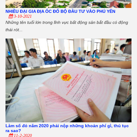
NHIỀU ĐẠI GIA ĐỊA ỐC ĐỔ BỘ ĐẦU TƯ VÀO PHÚ YÊN
3-10-2021
Những tên tuổi lớn trong lĩnh vực bất động sản bắt đầu có động
thái rót...
Làm sổ đỏ năm 2020 phải nộp những khoản phí gì, thủ tục
ra sao?
11-2-2020