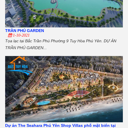
TRẦN PHÚ GARDEN
1-10-2021
Tọa lạc tại Bắc Trần Phú Phường 9 Tuy Hòa Phú Yên. DỰ ÁN
TRẦN PHÚ GARDEN...
Dự án The Seahara Phú Yên Shop Villas phố mặt biển tại