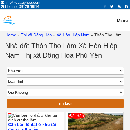
ĐĂNG TIN MUA BÁN NHÀ ĐẤT,
info@dattuyhoa.com
Trang đăng tin mua bán nhà đất Tuy Hòa Phú Yên 2021 chính chủ, giá tốt,
Hotline: 0912979914
vị trí đẹp, đường rộng. Mua bán nhà đất ở Tuy Hòa, Phú Yên có giấy tờ
BẤT ĐỘNG SẢN TẠI TUY HÒA,
sổ hồng đỏ, đất ven biển, hướng đông, tây, nam, bắc...
PHÚ YÊN
Menu
Home
»
Thị xã Đông Hòa
»
Xã Hòa Hiệp Nam
»
Thôn Thọ Lâm
Nhà đất Thôn Thọ Lâm Xã Hòa Hiệp
Nam Thị xã Đông Hòa Phú Yên
Đất dân
Cần bán lô đất ở khu tái
định cư thọ lâm