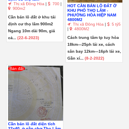
: Thị xã Đông Hòa
|
: 700
|
HOT CẦN BÁN LÔ ĐẤT Ở
: 900m2
KHU PHỐ THỌ LÂM -
PHƯỜNG HÒA HIỆP NAM
Cần bán lô đất ở khu tái
4800M2
định cư thọ lâm 900m2
: Thị xã Đông Hòa
|
: 5 tỷ5
|
: 4800M2
Ngang 10m dài 90m, giá
Cách trung tâm tp tuy hòa
cả...
(22-6-2023)
18km—25ph lái xe, cách
sân bay 12km—16ph lái xe,
Gần xí...
(8-2-2022)
Bán đất
Cần bán lô đất diện tích
22x40, ở gần chợ Thọ Lâm,