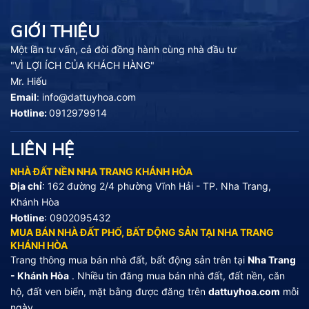
GIỚI THIỆU
Một lần tư vấn, cả đời đồng hành cùng nhà đầu tư
"VÌ LỢI ÍCH CỦA KHÁCH HÀNG"
Mr. Hiếu
Email
:
info@dattuyhoa.com
Hotline:
0912979914
LIÊN HỆ
NHÀ ĐẤT NỀN NHA TRANG KHÁNH HÒA
Địa chỉ
: 162 đường 2/4 phường Vĩnh Hải - TP. Nha Trang,
Khánh Hòa
Hotline
:
0902095432
MUA BÁN NHÀ ĐẤT PHỐ, BẤT ĐỘNG SẢN TẠI NHA TRANG
KHÁNH HÒA
Trang thông mua bán nhà đất, bất động sản trên tại
Nha Trang
- Khánh Hòa
. Nhiều tin đăng mua bán nhà đất, đất nền, căn
hộ, đất ven biển, mặt bằng được đăng trên
dattuyhoa.com
mỗi
ngày.