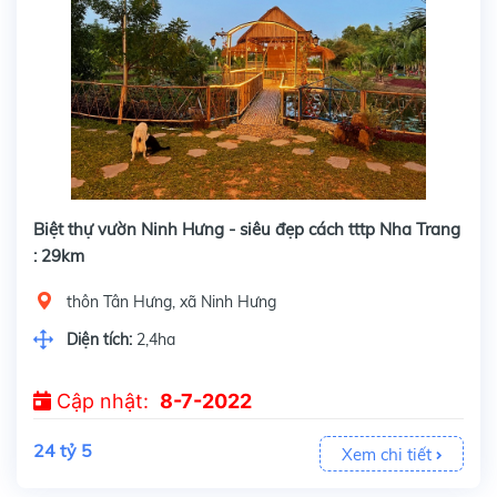
Biệt thự vườn Ninh Hưng - siêu đẹp cách tttp Nha Trang
×
NHẬN THÔNG TIN TƯ VẤN
: 29km
thôn Tân Hưng, xã Ninh Hưng
Họ tên
Diện tích:
2,4ha
Cập nhật:
8-7-2022
Số điện thoại
24 tỷ 5
Xem chi tiết