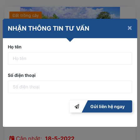
Đất trồng cây
×
NHẬN THÔNG TIN TƯ VẤN
Họ tên
Số điện thoại
Ninh Xuân đất dân - ngang mặt tiền đường 65m
Gửi liên hệ ngay
xã Ninh Xuân, tx Ninh Hòa
Diện tích:
5165,4m2
Cập nhật:
18-5-2022