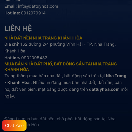
Email
:
info@dattuyhoa.com
Hotline:
0912979914
LIÊN HỆ
NHÀ ĐẤT NỀN NHA TRANG KHÁNH HÒA
Địa chỉ
: 162 đường 2/4 phường Vĩnh Hải - TP. Nha Trang,
Khánh Hòa
Hotline
:
0902095432
MUA BÁN NHÀ ĐẤT PHỐ, BẤT ĐỘNG SẢN TẠI NHA TRANG
KHÁNH HÒA
Trang thông mua bán nhà đất, bất động sản trên tại
Nha Trang
- Khánh Hòa
. Nhiều tin đăng mua bán nhà đất, đất nền, căn
hộ, đất ven biển, mặt bằng được đăng trên
dattuyhoa.com
mỗi
ngày.
Đăng tin mua bán đất nền, nhà phố, bất động sản tại Nha
Trang, Khánh Hòa
Chat Zalo