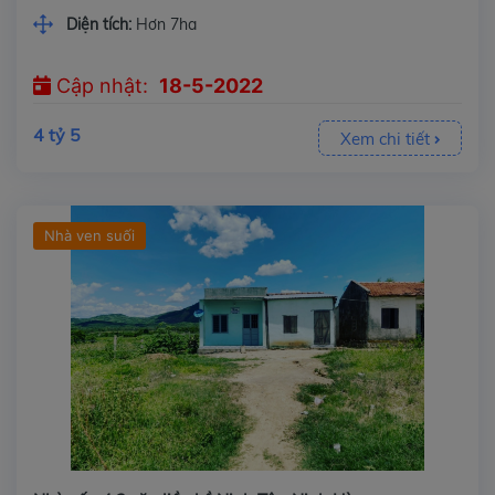
Diện tích:
Hơn 7ha
Cập nhật:
18-5-2022
4 tỷ 5
Xem chi tiết
Nhà ven suối