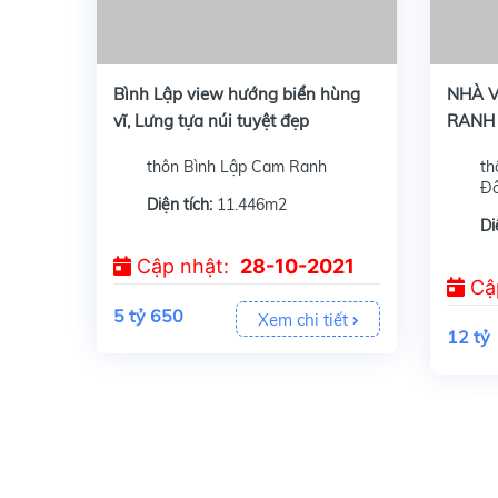
Cần bán 11.446m2 view biển Bình Lập Cam Ranh, đất trồng cây, phù hợp quy hoạch Tmdv để làm du lịch, Đất nằm trong cụm du lịch resort homestay....
Cần bán NHÀ VƯỜN HƠN 2ha
Bình Lập view hướng biển hùng
NHÀ V
vĩ, Lưng tựa núi tuyệt đẹp
RANH
thôn Bình Lập Cam Ranh
th
Đ
Diện tích:
11.446m2
Di
Cập nhật:
28-10-2021
Cậ
5 tỷ 650
Xem chi tiết
12 tỷ