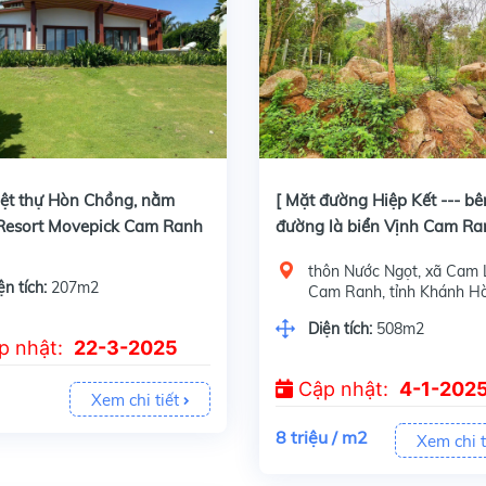
Bán Biệt thự Hòn Chồng, nằm trong Resort Movepick Cam Ranh 5sao
[ Mặt đường Hiệp Kết --- bên kia đường là biển Vịnh Cam Ranh ] ***
ệt thự Hòn Chồng, nằm
[ Mặt đường Hiệp Kết --- bê
 Resort Movepick Cam Ranh
đường là biển Vịnh Cam Ra
*** THỔ CƯ ***
thôn Nước Ngọt, xã Cam L
ện tích:
207m2
Cam Ranh, tỉnh Khánh H
NHẬN THÔNG TIN TƯ VẤN
Diện tích:
508m2
p nhật:
22-3-2025
ọ tên
Cập nhật:
4-1-202
Xem chi tiết
8 triệu / m2
Xem chi t
ố điện thoại