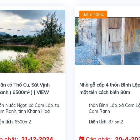
đất ở 100%
Gửi liên hệ ngay
ân có Thổ Cư, Sát Vịnh Cam Ranh ( 6500m² ) ] VIEW BIỂN TUYỆT ĐẸP
Trên đất có sẵn nhà gỗ cấp 4, Ở khu vực dân cư đông đúc, Đường hẻm ô tô thông nhau, ra biển bất cứ đường nào cũng xã Cam Lập, tp Ca
dân có Thổ Cư, Sát Vịnh
Nhà gỗ cấp 4 thôn Bình Lập
anh ( 6500m² ) ] VIEW
mặt tiền cách biển 80m
TUYỆT ĐẸP
ôn Nước Ngọt, xã Cam Lập, tp
thôn Bình Lập, xã Cam Lậ
m Ranh, tỉnh Khánh Hoà
Cam Ranh
ện tích:
6500m2
Diện tích:
87.5m2
p nhật:
21-12-2024
Cập nhật:
20-4-20