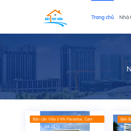
Trang chủ
Nhà 
N
Bán căn Villa ở KN Paradise, Cam
Bán B
Ranh, giá 26 tỷ
Resor