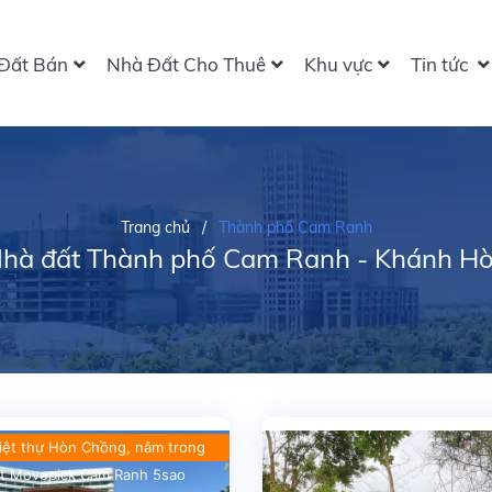
Đất Bán
Nhà Đất Cho Thuê
Khu vực
Tin tức
Trang chủ
/
Thành phố Cam Ranh
hà đất Thành phố Cam Ranh - Khánh H
iệt thự Hòn Chồng, nằm trong
t Movepick Cam Ranh 5sao