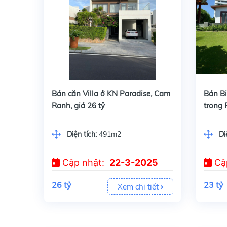
Bán căn Villa ở KN Paradise, Cam Ranh, giá 26 tỷ
Bán căn Villa ở KN Paradise, Cam
Bán Bi
Ranh, giá 26 tỷ
trong
5sao
Diện tích:
491m2
Di
Cập nhật:
22-3-2025
Cậ
H
26 tỷ
23 tỷ
Xem chi tiết
S