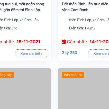
ng tựa núi, mặt ngập sóng
Đất thôn Bình Lập trực diện
ài gần 65m tại Bình Lập
Vịnh Cam Ranh
anh
ôn Bình Lập, xã Cam Lập
thôn Bình Lập, xã Cam L
ện tích:
3ha
Diện tích:
178m2
p nhật:
15-11-2021
Cập nhật:
14-11-20
2 tỷ 250
Xem chi tiết
Xem chi t
rồng cây
Bán nhà trọ