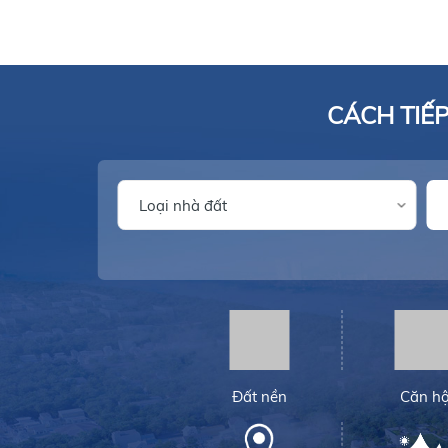
CÁCH TIẾ
Đất nền
Căn h