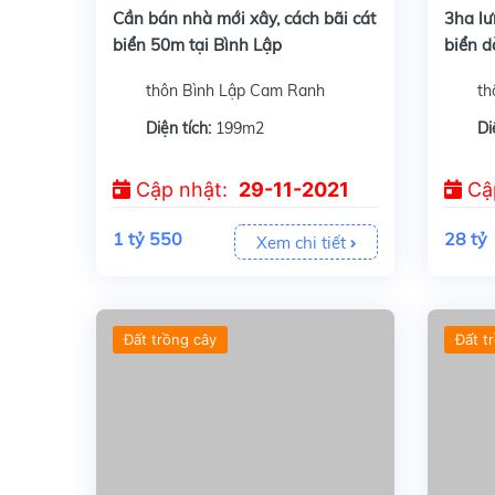
Cần bán nhà mới xây, cách bãi cát
3ha lư
biển 50m tại Bình Lập
biển d
Cam R
thôn Bình Lập Cam Ranh
th
Diện tích:
199m2
Di
Cập nhật:
29-11-2021
Cậ
1 tỷ 550
28 tỷ
Xem chi tiết
Đất trồng cây
Đất t