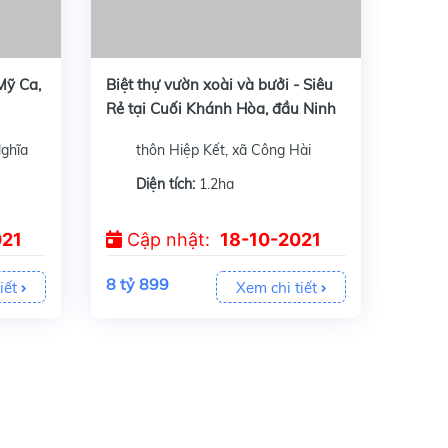
Cần bán 1,2 đất xây Biệt thự vườn xoài và bưởi giá rẻ, mặt tiền ql1a 50m, Cách Cam Ranh 30km, Có Hoa viên uống coffee, 2 hồ cá cảnh, bãi cỏ xanh mướt ,...
Mỹ Ca,
Biệt thự vườn xoài và bưởi - Siêu
Rẻ tại Cuối Khánh Hòa, đầu Ninh
Thuận
ghĩa
thôn Hiệp Kết, xã Công Hài
Diện tích:
1.2ha
021
Cập nhật:
18-10-2021
8 tỷ 899
iết
Xem chi tiết