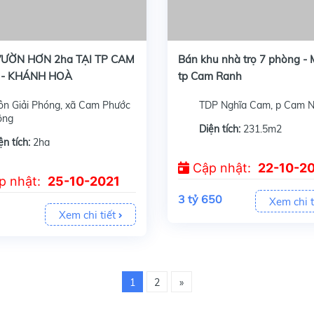
 Mặt tiền siêu rộng 125m, Với hơn 26 Tiện ích như 1 KDL, 4 ao cá và còn hơn thế nữa, Hoa viên uống trà với view cực đẹp nhìn những...
Cần bán khu nhà trọ 231.5m2 7 phòng Cam Nghĩa, tp Cam Ranh, Đường nhựa 7m, hướng Đông Nam ô tô quay đầu thoải mái, Cách tp Cam Ranh 2.5km.
ƯỜN HƠN 2ha TẠI TP CAM
Bán khu nhà trọ 7 phòng - 
 - KHÁNH HOÀ
tp Cam Ranh
ôn Giải Phóng, xã Cam Phước
TDP Nghĩa Cam, p Cam N
ông
Diện tích:
231.5m2
ện tích:
2ha
Cập nhật:
22-10-2
p nhật:
25-10-2021
3 tỷ 650
Xem chi t
Xem chi tiết
1
2
»