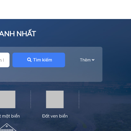
HANH NHẤT
Tìm kiếm
Thêm
t mặt biển
Đất ven biển