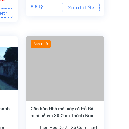
8.6 tỷ
Xem chi tiết
iết
Bán nhà
Cần bán căn nhà mới xây cổng rào kiên cố, có bể bơi mini trước sân nhà, Sân nhà rộng rãi 2 oto đậu thoải mái, Mặt đường bê tông 5m, Nằm trong khu dân cư...
thành
Cần bán Nhà mới xây có Hồ Bơi
mini trẻ em Xã Cam Thành Nam
am
Thôn Hoà Do 7 - Xã Cam Thành