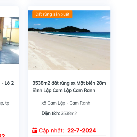
Đất rừng sản xuất
m Ranh, Đường bê...
Cần bán 3538m2 đất rừng sản suất mặt biển Bình Lập Cam Lập, Tựa núi lại có mặt biển, View đẹp như thiên đường, Đường đất 3m. nằm gần khu du lịch...
 - Lô 2
3538m2 đất rừng sx Mặt biển 28m
Bình Lập Cam Lập Cam Ranh
p, tp
xã Cam Lập - Cam Ranh
Diện tích:
3538m2
Cập nhật:
22-7-2024
22