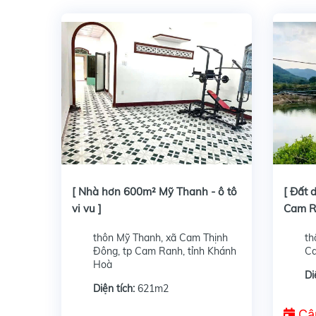
[ Đất d
[ Nhà hơn 600m² Mỹ Thanh - ô tô
[ Đất 
vi vu ]
Cam R
BIỂN 
thôn Mỹ Thanh, xã Cam Thịnh
th
Đông, tp Cam Ranh, tỉnh Khánh
Ca
Hoà
Di
Diện tích:
621m2
Cậ