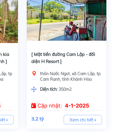
 THỔ CƯ ***
[ Mặt tiền đường Cam Lập - đối diện H Resort ]
n kia
[ Mặt tiền đường Cam Lập - đối
nh ]
diện H Resort ]
ập, tp
thôn Nước Ngọt, xã Cam Lập, tp
òa
Cam Ranh, tỉnh Khánh Hòa
×
Diện tích:
350m2
5
Cập nhật:
4-1-2025
3,2 tỷ
iết
Xem chi tiết