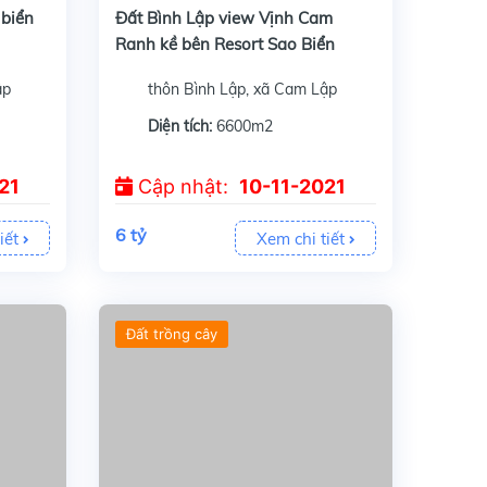
 biển
Đất Bình Lập view Vịnh Cam
Ranh kề bên Resort Sao Biển
ập
thôn Bình Lập, xã Cam Lập
Diện tích:
6600m2
21
Cập nhật:
10-11-2021
6 tỷ
iết
Xem chi tiết
Đất trồng cây