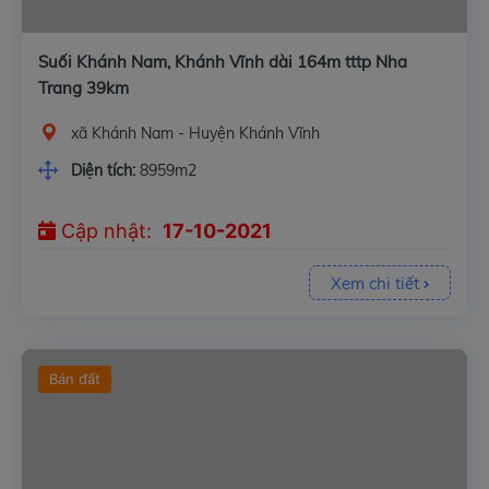
Suối Khánh Nam, Khánh Vĩnh dài 164m tttp Nha
Trang 39km
xã Khánh Nam - Huyện Khánh Vĩnh
Diện tích:
8959m2
Cập nhật:
17-10-2021
Xem chi tiết
Bán đất