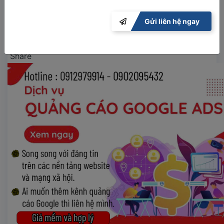
• Pháp lý: sổ đỏ chuẩn chỉnh sang tên nhanh gọn.
Gửi liên hệ ngay
------------ Giá : 6 tỷ -----------
Share