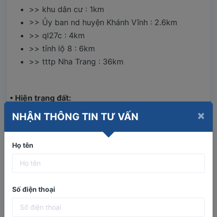
>> khu dân cư : 1km
>> Ủy ban nd huyện Khánh Vĩnh : 2.6km
>> ql27c : 4km
>> tỉnh lộ 8 : 6km
>> tttp Nha Trang : 36km
• Hiện trạng đất:
×
Địa Hình: đất bằng 40%, còn lại là triền đồi
NHẬN THÔNG TIN TƯ VẤN
Đường bê tông ô tô gầm thấp : 700m, đường
đất ô tô gầm cao : hơn 200m
Họ tên
Hiện trạng đang trồng keo full đất >>> Tiền thu
hoạch keo cũng kha khá.
Chất đất: Màu mỡ thích hợp trồng nhiều loại
Số điện thoại
cây, cỏ bò, cỏ sữa...