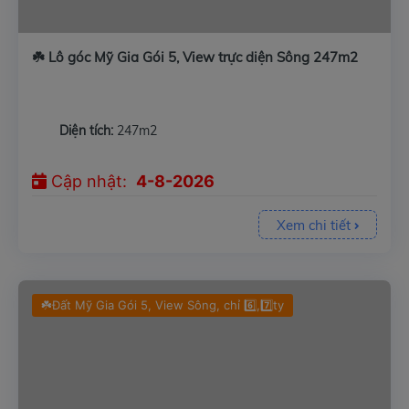
☘️ Lô góc Mỹ Gia Gói 5, View trực diện Sông 247m2
Diện tích:
247m2
Cập nhật:
4-8-2026
Xem chi tiết
☘️Đất Mỹ Gia Gói 5, View Sông, chỉ 6️⃣,7️⃣ty