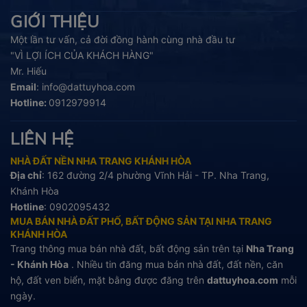
GIỚI THIỆU
Một lần tư vấn, cả đời đồng hành cùng nhà đầu tư
"VÌ LỢI ÍCH CỦA KHÁCH HÀNG"
Mr. Hiếu
Email
:
info@dattuyhoa.com
Hotline:
0912979914
LIÊN HỆ
NHÀ ĐẤT NỀN NHA TRANG KHÁNH HÒA
Địa chỉ
: 162 đường 2/4 phường Vĩnh Hải - TP. Nha Trang,
Khánh Hòa
Hotline
:
0902095432
MUA BÁN NHÀ ĐẤT PHỐ, BẤT ĐỘNG SẢN TẠI NHA TRANG
KHÁNH HÒA
Trang thông mua bán nhà đất, bất động sản trên tại
Nha Trang
- Khánh Hòa
. Nhiều tin đăng mua bán nhà đất, đất nền, căn
hộ, đất ven biển, mặt bằng được đăng trên
dattuyhoa.com
mỗi
ngày.