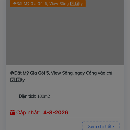
☘️Đất Mỹ Gia Gói 5, View Sông 7️⃣,2️⃣ty
☘️Đất Mỹ Gia Gói 5, View Sông, ngay Cổng vào chỉ
7️⃣,2️⃣ty
Diện tích:
100m2
Cập nhật:
4-8-2026
Xem chi tiết