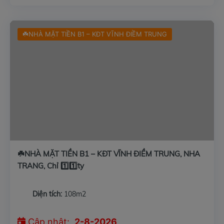
☘️NHÀ MẶT TIỀN B1 – KĐT VĨNH ĐIỀM TRUNG
☘️NHÀ MẶT TIỀN B1 – KĐT VĨNH ĐIỀM TRUNG, NHA
TRANG, Chỉ 1️⃣1️⃣ty
Diện tích:
108m2
Cập nhật:
2-8-2026