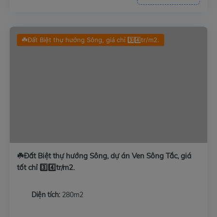
☘️Đất Biệt thự hướng Sông, giá chỉ 3️⃣4️⃣tr/m2.
☘️Đất Biệt thự hướng Sông, dự án Ven Sông Tắc, giá
tốt chỉ 3️⃣4️⃣tr/m2.
Diện tích:
280m2