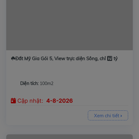
☘️Đất Mỹ Gia Gói 5, View trực diện Sông, chỉ 7️⃣ tỷ
Diện tích:
100m2
Cập nhật:
4-8-2026
Xem chi tiết