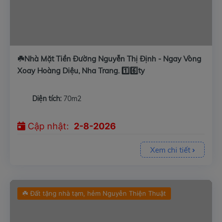
☘️Nhà Mặt Tiền Đường Nguyễn Thị Định - Ngay Vòng
Xoay Hoàng Diệu, Nha Trang. 1️⃣6️⃣ty
Diện tích:
70m2
Cập nhật:
2-8-2026
Xem chi tiết
☘️ Đất tặng nhà tạm, hẻm Nguyễn Thiện Thuật