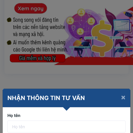
Sản Phẩm bất động sản Khánh Hòa
×
NHẬN THÔNG TIN TƯ VẤN
liên quan
Họ tên