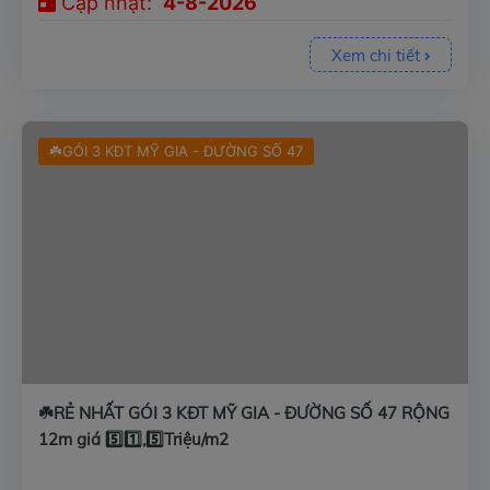
Cập nhật:
4-8-2026
Xem chi tiết
☘️GÓI 3 KĐT MỸ GIA - ĐƯỜNG SỐ 47
☘️RẺ NHẤT GÓI 3 KĐT MỸ GIA - ĐƯỜNG SỐ 47 RỘNG
12m giá 5️⃣1️⃣,5️⃣Triệu/m2