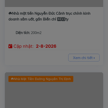
☘️Nhà mặt tiền Nguyễn Đức Cảnh trục chính kinh
doanh sầm uất, gần Biển chỉ 2️⃣9️⃣ty
Diện tích:
200m2
Cập nhật:
2-8-2026
Xem chi tiết
☘️Nhà Mặt Tiền Đường Nguyễn Thị Định