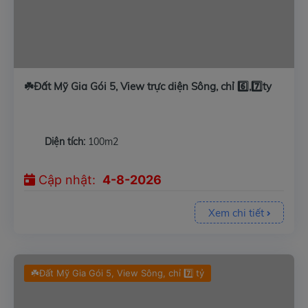
☘️Đất Mỹ Gia Gói 5, View trực diện Sông, chỉ 6️⃣,7️⃣ty
Diện tích:
100m2
Cập nhật:
4-8-2026
Xem chi tiết
☘️Đất Mỹ Gia Gói 5, View Sông, chỉ 7️⃣ tỷ