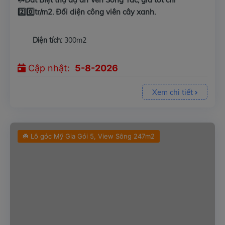
2️⃣0️⃣tr/m2. Đối diện công viên cây xanh.
Diện tích:
300m2
Cập nhật:
5-8-2026
Xem chi tiết
☘️ Lô góc Mỹ Gia Gói 5, View Sông 247m2