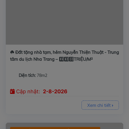
☘️ Đất tặng nhà tạm, hẻm Nguyễn Thiện Thuật - Trung
tâm du lịch Nha Trang – 2️⃣3️⃣0️⃣TRIỆU/M²
Diện tích:
78m2
Cập nhật:
2-8-2026
Xem chi tiết