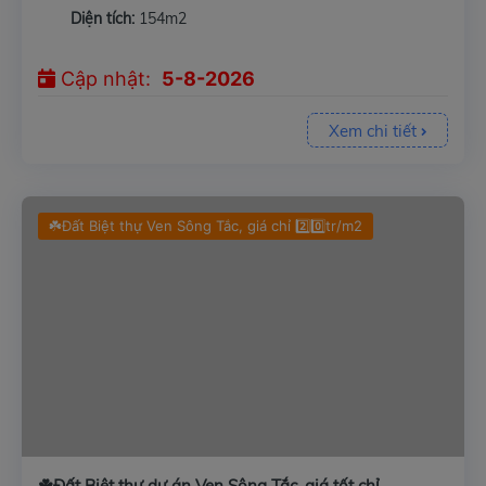
Diện tích:
154m2
Cập nhật:
5-8-2026
Xem chi tiết
☘️Đất Biệt thự Ven Sông Tắc, giá chỉ 2️⃣0️⃣tr/m2
☘️Đất Biệt thự dự án Ven Sông Tắc, giá tốt chỉ