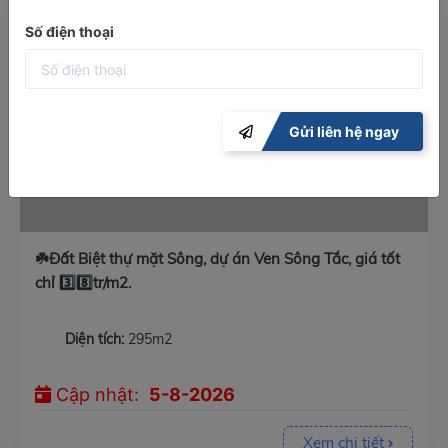
☘️Đất Biệt thự mặt Sông, giá chỉ 3️⃣8️⃣tr/m2.
Số điện thoại
Gửi liên hệ ngay
☘️Đất Biệt thự mặt Sông, dự án Ven Sông Tắc, giá tốt
chỉ 3️⃣8️⃣tr/m2.
Diện tích:
295m2
Cập nhật:
5-8-2026
Xem chi tiết