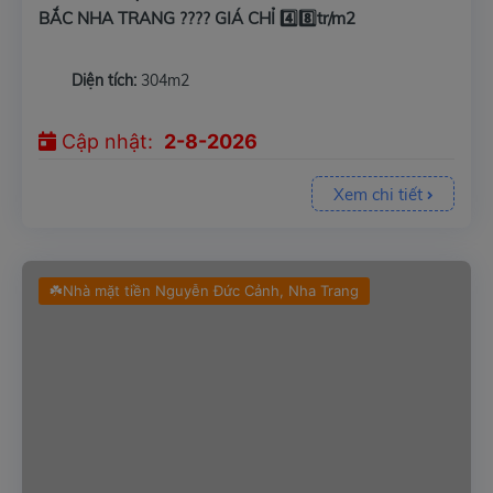
BẮC NHA TRANG ???? GIÁ CHỈ 4️⃣8️⃣tr/m2
Diện tích:
304m2
Cập nhật:
2-8-2026
Xem chi tiết
☘️Nhà mặt tiền Nguyễn Đức Cảnh, Nha Trang