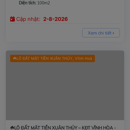
Diện tích:
100m2
Cập nhật:
2-8-2026
Xem chi tiết
☘️LÔ ĐẤT MẶT TIỀN XUÂN THỦY, Vĩnh Hoà
☘️LÔ ĐẤT MẶT TIỀN XUÂN THỦY – KĐT VĨNH HÒA -