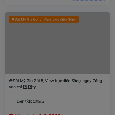
☘️Đất Mỹ Gia Gói 5, View trực diện Sông
☘️Đất Mỹ Gia Gói 5, View trực diện Sông, ngay Cổng
vào chỉ 7️⃣,7️⃣ty
Diện tích:
100m2