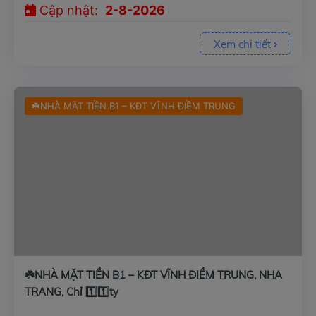
Cập nhật:
2-8-2026
Xem chi tiết
☘️NHÀ MẶT TIỀN B1 – KĐT VĨNH ĐIỀM TRUNG
☘️NHÀ MẶT TIỀN B1 – KĐT VĨNH ĐIỀM TRUNG, NHA
TRANG, Chỉ 1️⃣1️⃣ty