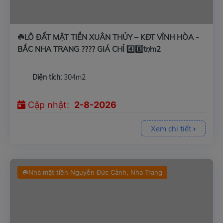
☘️LÔ ĐẤT MẶT TIỀN XUÂN THỦY – KĐT VĨNH HÒA -
BẮC NHA TRANG ???? GIÁ CHỈ 4️⃣8️⃣tr/m2
Diện tích:
304m2
Cập nhật:
2-8-2026
Xem chi tiết
☘️Nhà mặt tiền Nguyễn Đức Cảnh, Nha Trang