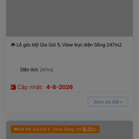
☘️ Lô góc Mỹ Gia Gói 5, View trực diện Sông 247m2
Diện tích:
247m2
Cập nhật:
4-8-2026
Xem chi tiết
☘️Đất Mỹ Gia Gói 5, View Sông, chỉ 6️⃣,7️⃣ty