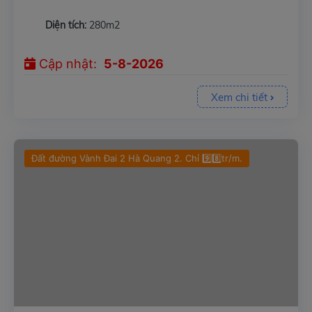
Diện tích:
280m2
Cập nhật:
5-8-2026
Xem chi tiết
Đất đường Vành Đai 2 Hà Quang 2. Chỉ 9️⃣8️⃣tr/m.