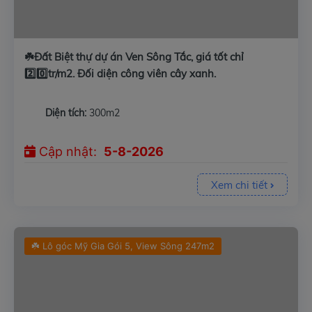
☘️Đất Biệt thự dự án Ven Sông Tắc, giá tốt chỉ
2️⃣0️⃣tr/m2. Đối diện công viên cây xanh.
Diện tích:
300m2
Cập nhật:
5-8-2026
Xem chi tiết
☘️ Lô góc Mỹ Gia Gói 5, View Sông 247m2