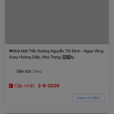
☘️Nhà Mặt Tiền Đường Nguyễn Thị Định - Ngay Vòng
Xoay Hoàng Diệu, Nha Trang. 1️⃣6️⃣ty
Diện tích:
70m2
Cập nhật:
2-8-2026
Xem chi tiết