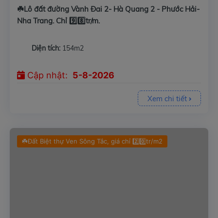
☘️Lô đất đường Vành Đai 2- Hà Quang 2 - Phước Hải-
Nha Trang. Chỉ 9️⃣8️⃣tr/m.
Diện tích:
154m2
Cập nhật:
5-8-2026
Xem chi tiết
☘️Đất Biệt thự Ven Sông Tắc, giá chỉ 2️⃣0️⃣tr/m2