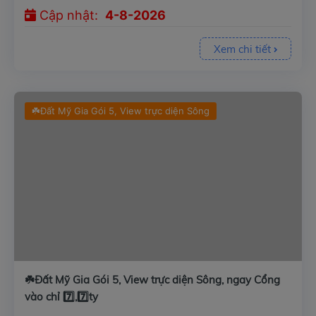
Cập nhật:
4-8-2026
Xem chi tiết
☘️Đất Mỹ Gia Gói 5, View trực diện Sông
☘️Đất Mỹ Gia Gói 5, View trực diện Sông, ngay Cổng
vào chỉ 7️⃣,7️⃣ty