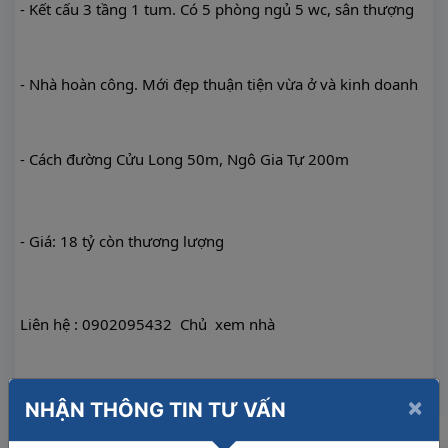
- 
Kết cấu 3 tầng 1 tum. Có 5 phòng ngủ 5 wc, sân thượng
- 
Nhà hoàn công. Mới đẹp thuận tiện vừa ở và kinh doanh
- 
Cách đường Cửu Long 50m, Ngô Gia Tự 200m
- 
Giá: 18 tỷ còn thương lượng
Liên hệ : 0902095432  Chủ  xem nhà
Share
×
NHẬN THÔNG TIN TƯ VẤN