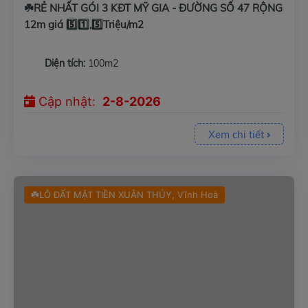
☘️RẺ NHẤT GÓI 3 KĐT MỸ GIA - ĐƯỜNG SỐ 47 RỘNG
12m giá 5️⃣1️⃣,5️⃣Triệu/m2
Diện tích:
100m2
Cập nhật:
2-8-2026
Xem chi tiết
☘️LÔ ĐẤT MẶT TIỀN XUÂN THỦY, Vĩnh Hoà