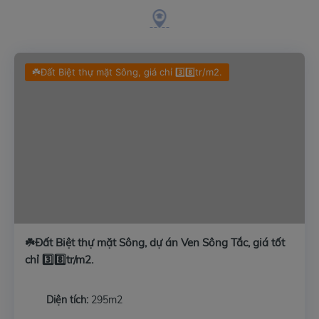
☘️Đất Biệt thự mặt Sông, giá chỉ 3️⃣8️⃣tr/m2.
☘️Đất Biệt thự mặt Sông, dự án Ven Sông Tắc, giá tốt
chỉ 3️⃣8️⃣tr/m2.
Diện tích:
295m2