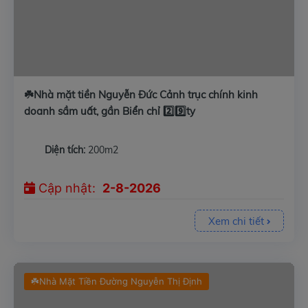
☘️Nhà mặt tiền Nguyễn Đức Cảnh trục chính kinh
doanh sầm uất, gần Biển chỉ 2️⃣9️⃣ty
Diện tích:
200m2
Cập nhật:
2-8-2026
Xem chi tiết
☘️Nhà Mặt Tiền Đường Nguyễn Thị Định