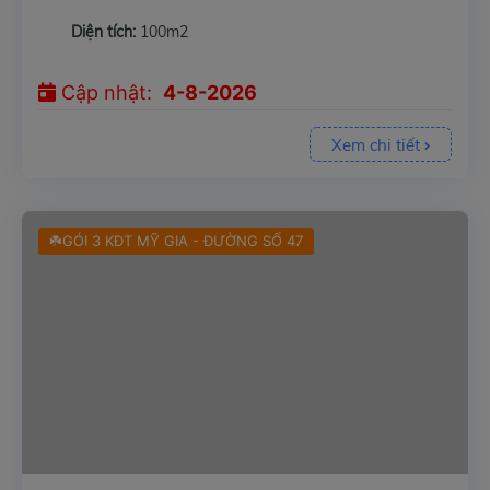
Diện tích:
100m2
Cập nhật:
4-8-2026
Xem chi tiết
☘️GÓI 3 KĐT MỸ GIA - ĐƯỜNG SỐ 47