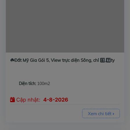
☘️Đất Mỹ Gia Gói 5, View trực diện Sông, chỉ 6️⃣,7️⃣ty
Diện tích:
100m2
Cập nhật:
4-8-2026
Xem chi tiết