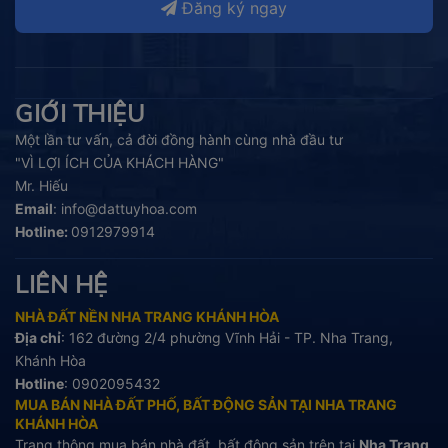
Đăng ký ngay
GIỚI THIỆU
Một lần tư vấn, cả đời đồng hành cùng nhà đầu tư
"VÌ LỢI ÍCH CỦA KHÁCH HÀNG"
Mr. Hiếu
Email
:
info@dattuyhoa.com
Hotline:
0912979914
LIÊN HỆ
NHÀ ĐẤT NỀN NHA TRANG KHÁNH HÒA
Địa chỉ
: 162 đường 2/4 phường Vĩnh Hải - TP. Nha Trang,
Khánh Hòa
Hotline
:
0902095432
MUA BÁN NHÀ ĐẤT PHỐ, BẤT ĐỘNG SẢN TẠI NHA TRANG
KHÁNH HÒA
Trang thông mua bán nhà đất, bất động sản trên tại
Nha Trang