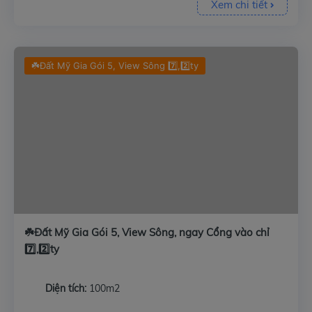
Xem chi tiết
☘️Đất Mỹ Gia Gói 5, View Sông 7️⃣,2️⃣ty
☘️Đất Mỹ Gia Gói 5, View Sông, ngay Cổng vào chỉ
7️⃣,2️⃣ty
Diện tích:
100m2