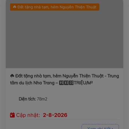
☘️ Đất tặng nhà tạm, hẻm Nguyễn Thiện Thuật
☘️ Đất tặng nhà tạm, hẻm Nguyễn Thiện Thuật - Trung
tâm du lịch Nha Trang – 2️⃣3️⃣0️⃣TRIỆU/M²
Diện tích:
78m2
Cập nhật:
2-8-2026
Xem chi tiết