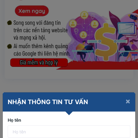
×
Sản Phẩm bất động sản Khánh Hòa
NHẬN THÔNG TIN TƯ VẤN
liên quan
Họ tên