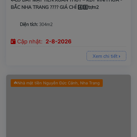
BẮC NHA TRANG ???? GIÁ CHỈ 4️⃣8️⃣tr/m2
Diện tích:
304m2
Cập nhật:
2-8-2026
Xem chi tiết
☘️Nhà mặt tiền Nguyễn Đức Cảnh, Nha Trang