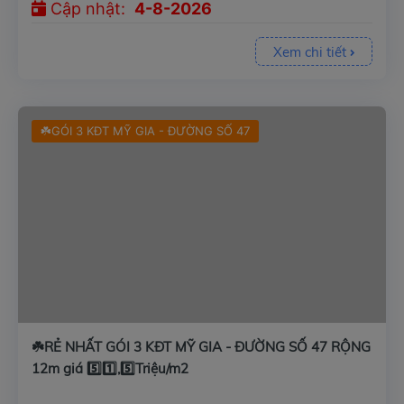
Cập nhật:
4-8-2026
Xem chi tiết
☘️GÓI 3 KĐT MỸ GIA - ĐƯỜNG SỐ 47
☘️RẺ NHẤT GÓI 3 KĐT MỸ GIA - ĐƯỜNG SỐ 47 RỘNG
12m giá 5️⃣1️⃣,5️⃣Triệu/m2