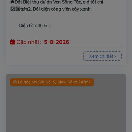
☘️Đất Biệt thự dự án Ven Sông Tắc, giá tốt chỉ
2️⃣0️⃣tr/m2. Đối diện công viên cây xanh.
Diện tích:
300m2
Cập nhật:
5-8-2026
Xem chi tiết
☘️ Lô góc Mỹ Gia Gói 5, View Sông 247m2