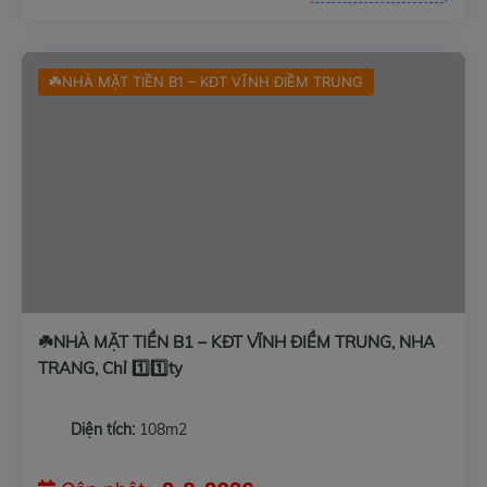
☘️NHÀ MẶT TIỀN B1 – KĐT VĨNH ĐIỀM TRUNG
☘️NHÀ MẶT TIỀN B1 – KĐT VĨNH ĐIỀM TRUNG, NHA
TRANG, Chỉ 1️⃣1️⃣ty
Diện tích:
108m2