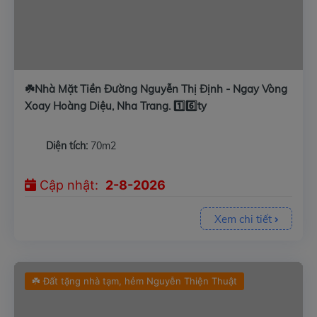
☘️Nhà Mặt Tiền Đường Nguyễn Thị Định - Ngay Vòng
Xoay Hoàng Diệu, Nha Trang. 1️⃣6️⃣ty
Diện tích:
70m2
Cập nhật:
2-8-2026
Xem chi tiết
☘️ Đất tặng nhà tạm, hẻm Nguyễn Thiện Thuật