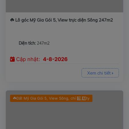
☘️ Lô góc Mỹ Gia Gói 5, View trực diện Sông 247m2
Diện tích:
247m2
Cập nhật:
4-8-2026
Xem chi tiết
☘️Đất Mỹ Gia Gói 5, View Sông, chỉ 6️⃣,7️⃣ty