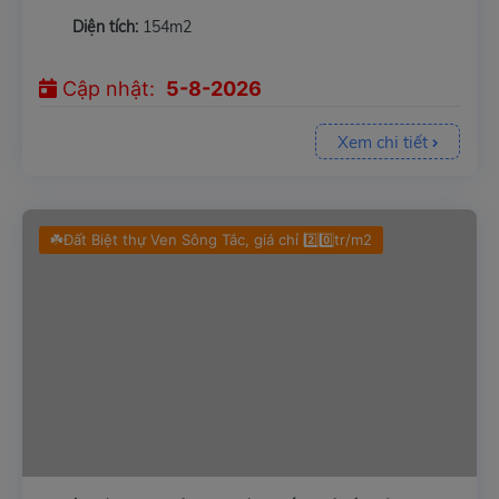
Diện tích:
154m2
Cập nhật:
5-8-2026
Xem chi tiết
☘️Đất Biệt thự Ven Sông Tắc, giá chỉ 2️⃣0️⃣tr/m2