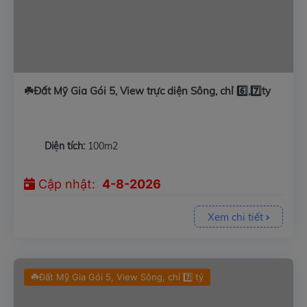
☘️Đất Mỹ Gia Gói 5, View trực diện Sông, chỉ 6️⃣,7️⃣ty
Diện tích:
100m2
Cập nhật:
4-8-2026
Xem chi tiết
☘️Đất Mỹ Gia Gói 5, View Sông, chỉ 7️⃣ tỷ