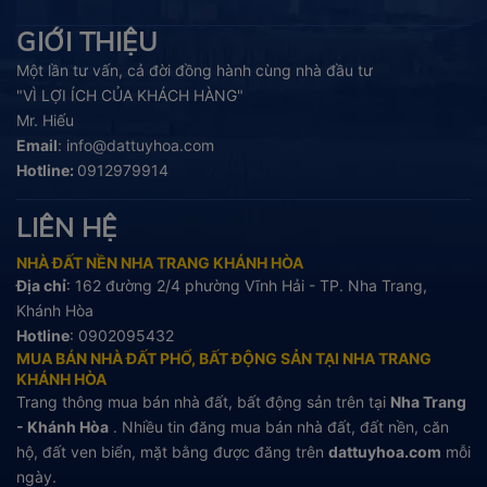
GIỚI THIỆU
Một lần tư vấn, cả đời đồng hành cùng nhà đầu tư
"VÌ LỢI ÍCH CỦA KHÁCH HÀNG"
Mr. Hiếu
Email
:
info@dattuyhoa.com
Hotline:
0912979914
LIÊN HỆ
NHÀ ĐẤT NỀN NHA TRANG KHÁNH HÒA
Địa chỉ
: 162 đường 2/4 phường Vĩnh Hải - TP. Nha Trang,
Khánh Hòa
Hotline
:
0902095432
MUA BÁN NHÀ ĐẤT PHỐ, BẤT ĐỘNG SẢN TẠI NHA TRANG
KHÁNH HÒA
Trang thông mua bán nhà đất, bất động sản trên tại
Nha Trang
- Khánh Hòa
. Nhiều tin đăng mua bán nhà đất, đất nền, căn
hộ, đất ven biển, mặt bằng được đăng trên
dattuyhoa.com
mỗi
ngày.