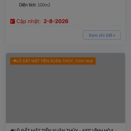
Diện tích:
100m2
Cập nhật:
2-8-2026
Xem chi tiết
☘️LÔ ĐẤT MẶT TIỀN XUÂN THỦY, Vĩnh Hoà
☘️LÔ ĐẤT MẶT TIỀN XUÂN THỦY – KĐT VĨNH HÒA -