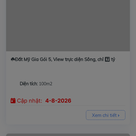
☘️Đất Mỹ Gia Gói 5, View trực diện Sông, chỉ 7️⃣ tỷ
Diện tích:
100m2
Cập nhật:
4-8-2026
Xem chi tiết