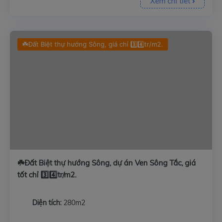
Xem chi tiết
☘️Đất Biệt thự hướng Sông, giá chỉ 3️⃣4️⃣tr/m2.
☘️Đất Biệt thự hướng Sông, dự án Ven Sông Tắc, giá
tốt chỉ 3️⃣4️⃣tr/m2.
Diện tích:
280m2