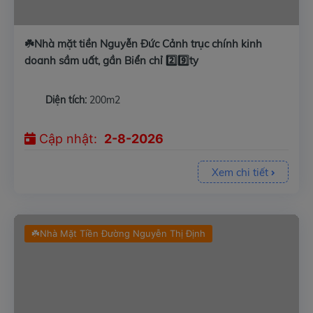
☘️Nhà mặt tiền Nguyễn Đức Cảnh trục chính kinh
doanh sầm uất, gần Biển chỉ 2️⃣9️⃣ty
Diện tích:
200m2
Cập nhật:
2-8-2026
Xem chi tiết
☘️Nhà Mặt Tiền Đường Nguyễn Thị Định