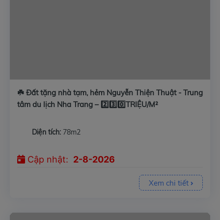
☘️ Đất tặng nhà tạm, hẻm Nguyễn Thiện Thuật - Trung
tâm du lịch Nha Trang – 2️⃣3️⃣0️⃣TRIỆU/M²
Diện tích:
78m2
Cập nhật:
2-8-2026
Xem chi tiết