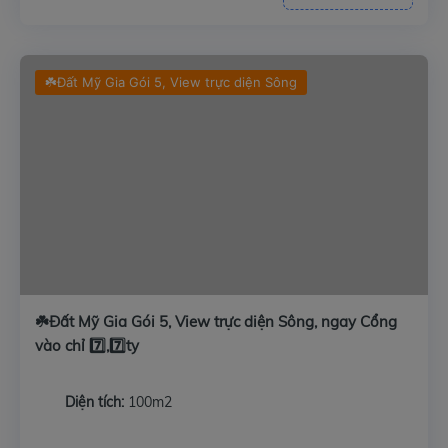
☘️Đất Mỹ Gia Gói 5, View trực diện Sông
☘️Đất Mỹ Gia Gói 5, View trực diện Sông, ngay Cổng
vào chỉ 7️⃣,7️⃣ty
Diện tích:
100m2