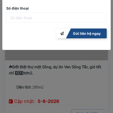
☘️Đất Biệt thự mặt Sông, giá chỉ 3️⃣8️⃣tr/m2.
Số điện thoại
Gửi liên hệ ngay
☘️Đất Biệt thự mặt Sông, dự án Ven Sông Tắc, giá tốt
chỉ 3️⃣8️⃣tr/m2.
Diện tích:
295m2
Cập nhật:
5-8-2026