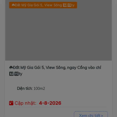
☘️Đất Mỹ Gia Gói 5, View Sông 7️⃣,2️⃣ty
☘️Đất Mỹ Gia Gói 5, View Sông, ngay Cổng vào chỉ
7️⃣,2️⃣ty
Diện tích:
100m2
Cập nhật:
4-8-2026
Xem chi tiết