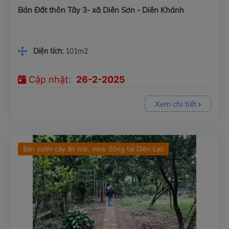
Bán Đất thôn Tây 3- xã Diên Sơn - Diên Khánh
Diện tích:
101m2
Cập nhật:
26-2-2025
Xem chi tiết
Bán vườn cây ăn trái, view Sông tại Diên Lạc