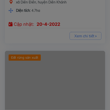
xã Diên Điền, huyện Diên Khánh
Diện tích:
4.7ha
Cập nhật:
20-4-2022
Xem chi tiết
Đất rừng sản xuất