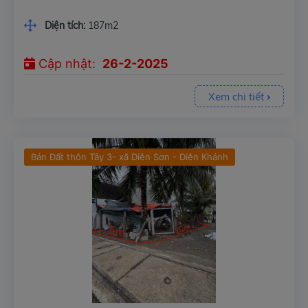
Diện tích:
187m2
Cập nhật:
26-2-2025
Xem chi tiết
Bán Đất thôn Tây 3- xã Diên Sơn - Diên Khánh