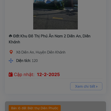
☘️ Đất Khu Đô Thị Phú Ân Nam 2 Diên An, Diên
Khánh
Xã Diên An, Huyện Diên Khánh
Diện tích:
120
Cập nhật:
12-2-2025
Xem chi tiết
Bán lô đất Biệt thự Diên Phước