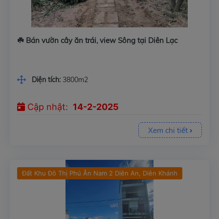
☘️ Bán vườn cây ăn trái, view Sông tại Diên Lạc
Diện tích:
3800m2
Cập nhật:
14-2-2025
Xem chi tiết
Đất Khu Đô Thị Phú Ân Nam 2 Diên An, Diên Khánh