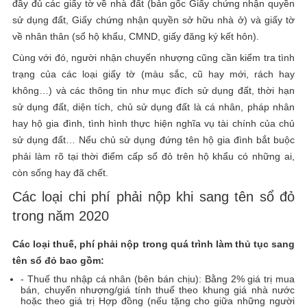
đầy đủ các giấy tờ về nhà đất (bản gốc Giấy chứng nhận quyền
sử dụng đất, Giấy chứng nhận quyền sở hữu nhà ở) và giấy tờ
về nhân thân (sổ hộ khẩu, CMND, giấy đăng ký kết hôn).
Cùng với đó, người nhận chuyển nhượng cũng cần kiểm tra tình
trạng của các loại giấy tờ (màu sắc, cũ hay mới, rách hay
không…) và các thông tin như mục đích sử dụng đất, thời hạn
sử dụng đất, diện tích, chủ sử dụng đất là cá nhân, pháp nhân
hay hộ gia đình, tình hình thực hiện nghĩa vụ tài chính của chủ
sử dụng đất… Nếu chủ sử dụng đứng tên hộ gia đình bắt buộc
phải làm rõ tại thời điểm cấp sổ đỏ trên hộ khẩu có những ai,
còn sống hay đã chết.
Các loại chi phí phải nộp khi sang tên sổ đỏ
trong năm 2020
Các loại thuế, phí phải nộp trong quá trình làm thủ tục sang
tên sổ đỏ bao gồm:
- Thuế thu nhập cá nhân (bên bán chịu): Bằng 2% giá trị mua
bán, chuyển nhượng/giá tính thuế theo khung giá nhà nước
hoặc theo giá trị Hợp đồng (nếu tặng cho giữa những người