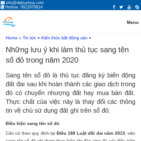
ĐĂNG TIN MUA BÁN NHÀ ĐẤT,
info@dattuyhoa.com
Trang đăng tin mua bán nhà đất Tuy Hòa Phú Yên 2021 chính chủ, giá tốt,
Hotline: 0912979914
vị trí đẹp, đường rộng. Mua bán nhà đất ở Tuy Hòa, Phú Yên có giấy tờ
BẤT ĐỘNG SẢN TẠI TUY HÒA,
sổ hồng đỏ, đất ven biển, hướng đông, tây, nam, bắc...
PHÚ YÊN
Menu
Home
»
Tin tức
»
Kiến thức bất động sản
»
Những lưu ý khi làm thủ tục sang tên
sổ đỏ trong năm 2020
Sang tên sổ đỏ là thủ tục đăng ký biến động
đất đai sau khi hoàn thành các giao dịch trong
đó có chuyển nhượng đất hay mua bán đất.
Thực chất của việc này là thay đổi các thông
tin về chủ sử dụng đất ghi trên sổ đỏ.
Điều kiện sang tên sổ đỏ
Căn cứ theo quy định tại
Điều 188 Luật đất đai năm 2013
, việc
sang tên sổ đỏ chỉ được thực hiện khi đáp ứng đủ các điều kiện