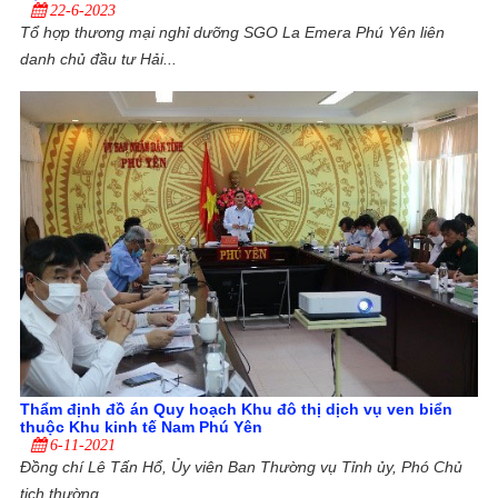
22-6-2023
Tổ hợp thương mại nghỉ dưỡng SGO La Emera Phú Yên liên
danh chủ đầu tư Hải...
Thẩm định đồ án Quy hoạch Khu đô thị dịch vụ ven biển
thuộc Khu kinh tế Nam Phú Yên
6-11-2021
Đồng chí Lê Tấn Hổ, Ủy viên Ban Thường vụ Tỉnh ủy, Phó Chủ
tịch thường...