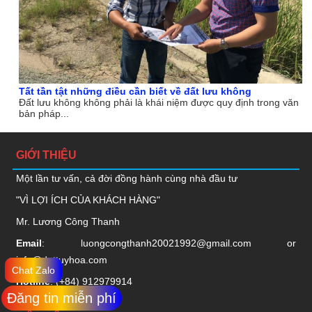
Tất tần tật những điều cần biết về đất lưu không
Đất lưu không không phải là khái niệm được quy định trong văn
bản pháp...
GIỚI THIỆU
Một lần tư vấn, cả đời đồng hành cùng nhà đầu tư
"VÌ LỢI ÍCH CỦA KHÁCH HÀNG"
Mr. Lương Công Thanh
Email
:
luongcongthanh20021992@gmail.com
or
info@dattuyhoa.com
Chat Zalo
Hotline
: (+84)
912979914
Đăng tin miễn phí