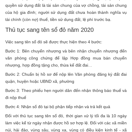
quyền sử dụng đất là tài sản chung của vợ chồng, tài sản chung
của hộ gia đình; người sử dụng đất chưa hoàn thành nghĩa vụ
tài chính (còn nợ) thuế, tiền sử dụng đất, lệ phí trước bạ.
Thủ tục sang tên sổ đỏ năm 2020
Việc sang tên sổ đỏ sẽ được thực hiện theo 4 bước:
Bước 1: Bên chuyển nhượng và bên nhận chuyển nhượng đến
văn phòng công chứng để lập Hợp đồng mua bán chuyển
nhượng, hợp đồng tặng cho, thừa kế đất đai…
Bước 2: Chuẩn bị hồ sơ để nộp lên Văn phòng đăng ký đất đai
quận, huyện hoặc UBND xã, phường
Bước 3: Theo phiếu hẹn người dân đến nhận thông báo thuế và
đi nộp thuế
Bước 4: Nhận sổ đỏ tại bộ phận tiếp nhận và trả kết quả
Đối với thủ tục sang tên sổ đỏ, thời gian xử lý tối đa là 10 ngày
làm việc kể từ ngày nhận được hồ sơ hợp lệ. Đối với các xã miền
núi, hải đảo, vùng sâu, vùng xa, vùng có điều kiện kinh tế - xã