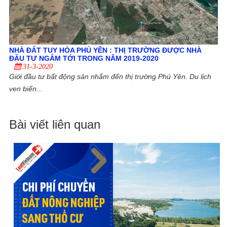
NHÀ ĐẤT TUY HÒA PHÚ YÊN : THỊ TRƯỜNG ĐƯỢC NHÀ
ĐẦU TƯ NGẮM TỚI TRONG NĂM 2019-2020
31-3-2020
Giới đầu tư bất động sản nhắm đến thị trường Phú Yên. Du lịch
ven biển...
Bài viết liên quan