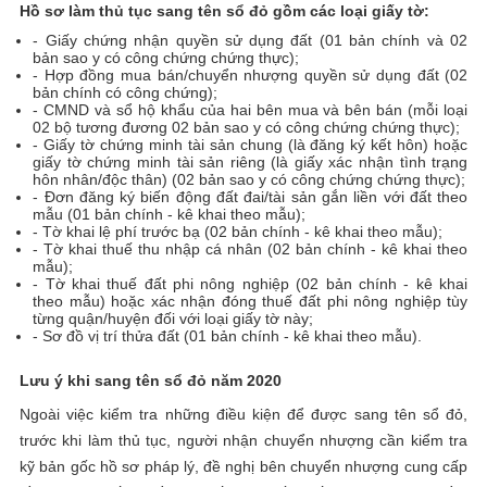
Hồ sơ làm thủ tục sang tên sổ đỏ gồm các loại giấy tờ:
- Giấy chứng nhận quyền sử dụng đất (01 bản chính và 02
bản sao y có công chứng chứng thực);
- Hợp đồng mua bán/chuyển nhượng quyền sử dụng đất (02
bản chính có công chứng);
- CMND và sổ hộ khẩu của hai bên mua và bên bán (mỗi loại
02 bộ tương đương 02 bản sao y có công chứng chứng thực);
- Giấy tờ chứng minh tài sản chung (là đăng ký kết hôn) hoặc
giấy tờ chứng minh tài sản riêng (là giấy xác nhận tình trạng
hôn nhân/độc thân) (02 bản sao y có công chứng chứng thực);
- Đơn đăng ký biến động đất đai/tài sản gắn liền với đất theo
mẫu (01 bản chính - kê khai theo mẫu);
- Tờ khai lệ phí trước bạ (02 bản chính - kê khai theo mẫu);
- Tờ khai thuế thu nhập cá nhân (02 bản chính - kê khai theo
mẫu);
- Tờ khai thuế đất phi nông nghiệp (02 bản chính - kê khai
theo mẫu) hoặc xác nhận đóng thuế đất phi nông nghiệp tùy
từng quận/huyện đối với loại giấy tờ này;
- Sơ đồ vị trí thửa đất (01 bản chính - kê khai theo mẫu).
Lưu ý khi sang tên sổ đỏ năm 2020
Ngoài việc kiểm tra những điều kiện để được sang tên sổ đỏ,
trước khi làm thủ tục, người nhận chuyển nhượng cần kiểm tra
kỹ bản gốc hồ sơ pháp lý, đề nghị bên chuyển nhượng cung cấp