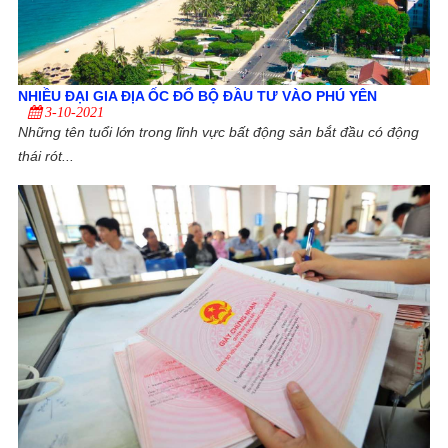
NHIỀU ĐẠI GIA ĐỊA ỐC ĐỔ BỘ ĐẦU TƯ VÀO PHÚ YÊN
3-10-2021
Những tên tuổi lớn trong lĩnh vực bất động sản bắt đầu có động
thái rót...