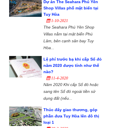
Dự án The Seahara Phú Yên
Shop Villas phố mặt biển tại
Tuy Hòa
1-10-2021
The Seahara Phú Yên Shop
Villas nằm tại mặt biển Phú
Lâm, bên cạnh sân bay Tuy
Hòa...
Lệ phí trước bạ khi cấp Sổ đỏ
năm 2020 được tính như thế
nào?
11-4-2020
Năm 2020 Khi cấp Sổ đỏ hoặc
sang tên Sổ đỏ ngoài tiền sử
dụng đất (nếu...
Thúc đẩy giao thương, góp
phần đưa Tuy Hòa lên đô thị
loại 1