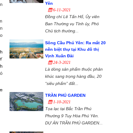
Yên
ận
6-11-2021
Đồng chí Lê Tấn Hổ, Ủy viên
ệm
Ban Thường vụ Tỉnh ủy, Phó
án
Chủ tịch thường...
ạo
Sông Cầu Phú Yên: Ra mắt 20
nền biệt thự tại Khu đô thị
nh
Vịnh Xuân Đài
 Y
24-3-2021
nh
Là dòng sản phẩm thuộc phân
có
khúc sang trọng hàng đầu, 20
“siêu phẩm” đất...
n
TRẦN PHÚ GARDEN
1-10-2021
Tọa lạc tại Bắc Trần Phú
Phường 9 Tuy Hòa Phú Yên.
DỰ ÁN TRẦN PHÚ GARDEN...