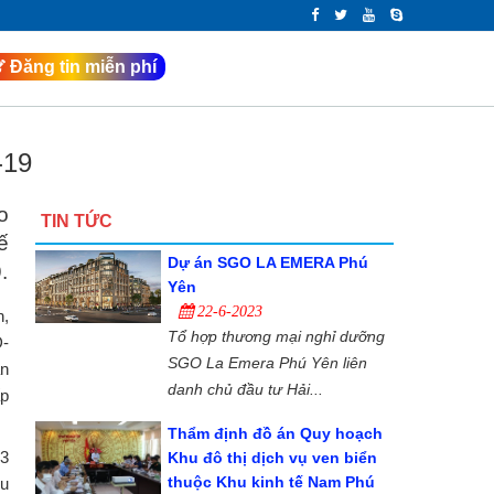
NG SẢN TẠI TUY
 đất ở Tuy Hòa, Phú Yên có giấy tờ sổ hồng đỏ,
Đăng tin miễn phí
-19
o
TIN TỨC
ế
Dự án SGO LA EMERA Phú
.
Yên
22-6-2023
h,
Tổ hợp thương mại nghỉ dưỡng
D-
SGO La Emera Phú Yên liên
án
danh chủ đầu tư Hải...
ấp
Thẩm định đồ án Quy hoạch
13
Khu đô thị dịch vụ ven biển
thuộc Khu kinh tế Nam Phú
ều