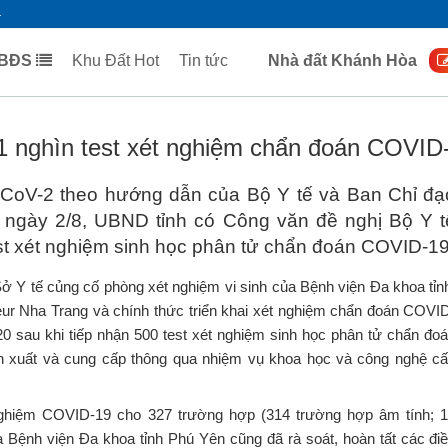
ÁN NHÀ ĐẤT, BẤT ĐỘ
n 2021 chính chủ, giá tốt, vị trí đẹp, đường rộng. Mua bán nhà
4
 BĐS
Khu Đất Hot
Tin tức
Nhà đất Khánh Hòa
01 nghìn test xét nghiệm chẩn đoán COVID
-CoV-2 theo hướng dẫn của Bộ Y tế và Ban Chỉ đạ
 ngày 2/8, UBND tỉnh có Công văn đề nghị Bộ Y t
est xét nghiệm sinh học phân tử chẩn đoán COVID-19
ở Y tế củng cố phòng xét nghiệm vi sinh của Bệnh viện Đa khoa tỉn
steur Nha Trang và chính thức triển khai xét nghiệm chẩn đoán COVI
0 sau khi tiếp nhận 500 test xét nghiệm sinh học phân tử chẩn đo
 xuất và cung cấp thông qua nhiệm vụ khoa học và công nghệ c
 nghiệm COVID-19 cho 327 trường hợp (314 trường hợp âm tính; 
 Bệnh viện Đa khoa tỉnh Phú Yên cũng đã rà soát, hoàn tất các đi