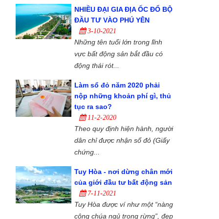
NHIỀU ĐẠI GIA ĐỊA ỐC ĐỔ BỘ
ĐẦU TƯ VÀO PHÚ YÊN
3-10-2021
Những tên tuổi lớn trong lĩnh
vực bất động sản bắt đầu có
động thái rót...
Làm sổ đỏ năm 2020 phải
nộp những khoản phí gì, thủ
tục ra sao?
11-2-2020
Theo quy định hiện hành, người
dân chỉ được nhận sổ đỏ (Giấy
chứng...
Tuy Hòa - nơi dừng chân mới
của giới đầu tư bất động sản
7-11-2021
Tuy Hòa được ví như một “nàng
công chúa ngủ trong rừng”, đẹp