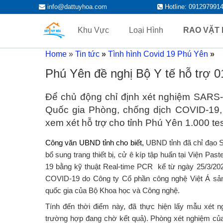
ĐĂNG TIN MUA B
Trang đăng tin mua bán nhà đất Tuy Hòa Phú Yê
info@dattuyhoa.com
Hotline: 091297991
đất ven biển, hướng đông, tây, nam, bắc...
HÒA, PHÚ YÊN
Khu Vực
Loại Hình
RAO VẶT
Home
»
Tin tức
»
Tình hình Covid 19 Phú Yên
»
Phú Yên đề nghị Bộ Y tế hỗ trợ 
Để chủ động chỉ định xét nghiệm SARS
Quốc gia Phòng, chống dịch COVID-19,
xem xét hỗ trợ cho tỉnh Phú Yên 1.000 t
Công văn UBND tỉnh cho biết,
UBND tỉnh đã chỉ đạo S
bổ sung trang thiết bị, cử ê kíp tập huấn tại Viện Pa
19 bằng kỹ thuật Real-time PCR kể từ ngày 25/3/202
COVID-19 do Công ty Cổ phần công nghệ Việt Á sản
quốc gia của Bộ Khoa học và Công nghệ.
Tính đến thời điểm này, đã thực hiện lấy mẫu xét
trường hợp đang chờ kết quả). Phòng xét nghiệm của