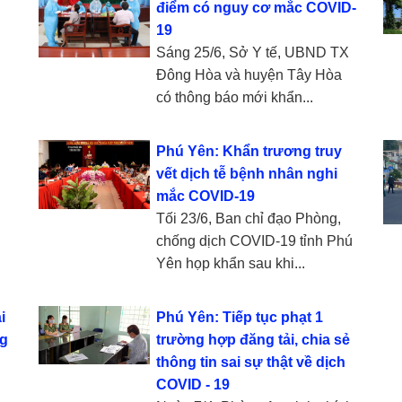
điểm có nguy cơ mắc COVID-
19
i
Sáng 25/6, Sở Y tế, UBND TX
Đông Hòa và huyện Tây Hòa
có thông báo mới khẩn...
Phú Yên: Khẩn trương truy
vết dịch tễ bệnh nhân nghi
mắc COVID-19
Tối 23/6, Ban chỉ đạo Phòng,
chống dịch COVID-19 tỉnh Phú
Yên họp khẩn sau khi...
i
Phú Yên: Tiếp tục phạt 1
ng
trường hợp đăng tải, chia sẻ
thông tin sai sự thật về dịch
COVID - 19