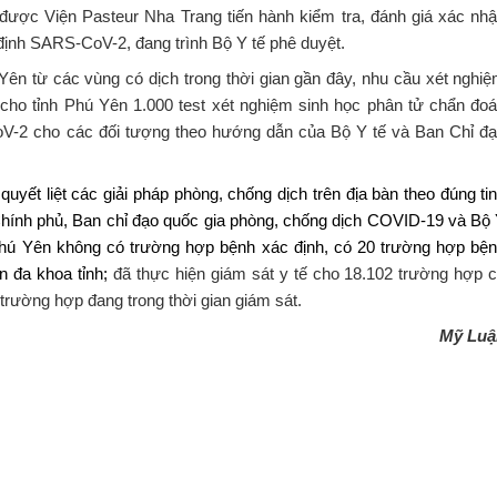
ã được Viện Pasteur Nha Trang tiến hành kiểm tra, đánh giá xác nh
định SARS-CoV-2, đang trình Bộ Y tế phê duyệt.
Yên từ các vùng có dịch trong thời gian gần đây, nhu cầu xét nghi
 cho tỉnh Phú Yên 1.000 test xét nghiệm sinh học phân tử chẩn đo
V-2 cho các đối tượng theo hướng dẫn của Bộ Y tế và Ban Chỉ đ
quyết liệt các giải pháp phòng, chống dịch trên địa bàn theo đúng ti
 Chính phủ, Ban chỉ đạo quốc gia phòng, chống dịch COVID-19 và Bộ
, Phú Yên không có trường hợp bệnh xác định, có 20 trường hợp bệ
n đa khoa tỉnh;
đã thực hiện giám sát y tế cho 18.102 trường hợp 
 trường hợp đang trong thời gian giám sát.
Mỹ Luậ