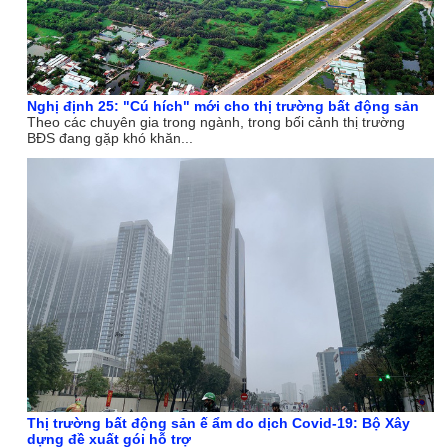
Nghị định 25: "Cú hích" mới cho thị trường bất động sản
Theo các chuyên gia trong ngành, trong bối cảnh thị trường
BĐS đang gặp khó khăn...
Thị trường bất động sản ế ẩm do dịch Covid-19: Bộ Xây
dựng đề xuất gói hỗ trợ