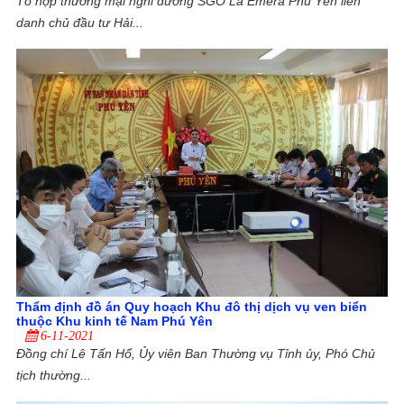
Tổ hợp thương mại nghỉ dưỡng SGO La Emera Phú Yên liên
danh chủ đầu tư Hải...
Thẩm định đồ án Quy hoạch Khu đô thị dịch vụ ven biển
thuộc Khu kinh tế Nam Phú Yên
6-11-2021
Đồng chí Lê Tấn Hổ, Ủy viên Ban Thường vụ Tỉnh ủy, Phó Chủ
tịch thường...