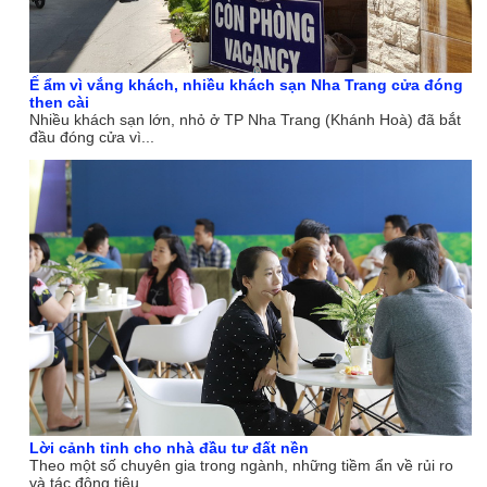
Ế ẩm vì vắng khách, nhiều khách sạn Nha Trang cửa đóng
then cài
Nhiều khách sạn lớn, nhỏ ở TP Nha Trang (Khánh Hoà) đã bắt
đầu đóng cửa vì...
Lời cảnh tỉnh cho nhà đầu tư đất nền
Theo một số chuyên gia trong ngành, những tiềm ẩn về rủi ro
và tác động tiêu...