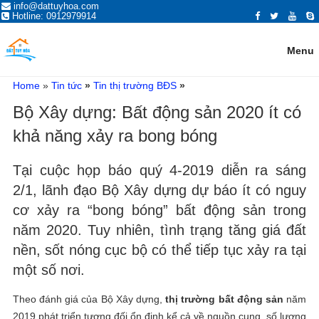
ĐĂNG TIN MUA BÁN NHÀ ĐẤT,
info@dattuyhoa.com
Trang đăng tin mua bán nhà đất Tuy Hòa Phú Yên 2021 chính chủ, giá tốt,
Hotline: 0912979914
vị trí đẹp, đường rộng. Mua bán nhà đất ở Tuy Hòa, Phú Yên có giấy tờ
BẤT ĐỘNG SẢN TẠI TUY HÒA,
sổ hồng đỏ, đất ven biển, hướng đông, tây, nam, bắc...
PHÚ YÊN
Menu
Home
»
Tin tức
»
Tin thị trường BĐS
»
Bộ Xây dựng: Bất động sản 2020 ít có
khả năng xảy ra bong bóng
Tại cuộc họp báo quý 4-2019 diễn ra sáng
2/1, lãnh đạo Bộ Xây dựng dự báo ít có nguy
cơ xảy ra “bong bóng” bất động sản trong
năm 2020. Tuy nhiên, tình trạng tăng giá đất
nền, sốt nóng cục bộ có thể tiếp tục xảy ra tại
một số nơi.
Theo đánh giá của Bộ Xây dựng,
thị trường bất động sản
năm
2019 phát triển tương đối ổn định kể cả về nguồn cung, số lượng