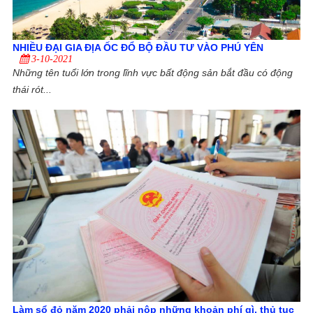
NHIỀU ĐẠI GIA ĐỊA ỐC ĐỔ BỘ ĐẦU TƯ VÀO PHÚ YÊN
3-10-2021
Những tên tuổi lớn trong lĩnh vực bất động sản bắt đầu có động
thái rót...
Làm sổ đỏ năm 2020 phải nộp những khoản phí gì, thủ tục