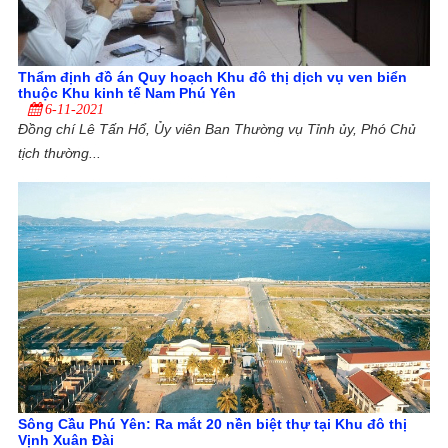
Thẩm định đồ án Quy hoạch Khu đô thị dịch vụ ven biển
thuộc Khu kinh tế Nam Phú Yên
6-11-2021
Đồng chí Lê Tấn Hổ, Ủy viên Ban Thường vụ Tỉnh ủy, Phó Chủ
tịch thường...
Sông Cầu Phú Yên: Ra mắt 20 nền biệt thự tại Khu đô thị
Vịnh Xuân Đài