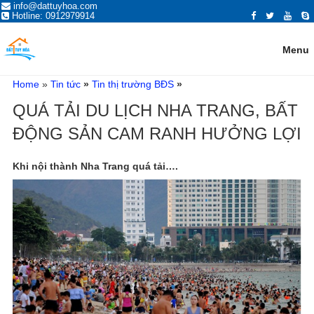
ĐĂNG TIN MUA BÁN NHÀ ĐẤT,
info@dattuyhoa.com
Trang đăng tin mua bán nhà đất Tuy Hòa Phú Yên 2021 chính chủ, giá tốt,
Hotline: 0912979914
vị trí đẹp, đường rộng. Mua bán nhà đất ở Tuy Hòa, Phú Yên có giấy tờ
BẤT ĐỘNG SẢN TẠI TUY HÒA,
sổ hồng đỏ, đất ven biển, hướng đông, tây, nam, bắc...
PHÚ YÊN
Menu
Home
»
Tin tức
»
Tin thị trường BĐS
»
QUÁ TẢI DU LỊCH NHA TRANG, BẤT
ĐỘNG SẢN CAM RANH HƯỞNG LỢI
Khi nội thành Nha Trang quá tải….