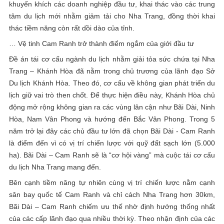
khuyến khích các doanh nghiệp đầu tư, khai thác vào các trung
tâm du lịch mới nhằm giảm tải cho Nha Trang, đồng thời khai
thác tiềm năng còn rất dồi dào của tỉnh.
… Vệ tinh Cam Ranh trở thành điểm ngắm của giới đầu tư
Đề án tái cơ cấu ngành du lịch nhằm giải tỏa sức chứa tại Nha
Trang – Khánh Hòa đã nằm trong chủ trương của lãnh đạo Sở
Du lịch Khánh Hòa. Theo đó, cơ cấu về không gian phát triển du
lịch giữ vai trò then chốt. Để thực hiện điều này, Khánh Hòa chủ
động mở rộng không gian ra các vùng lân cận như Bãi Dài, Ninh
Hòa, Nam Vân Phong và hướng đến Bắc Vân Phong. Trong 5
năm trở lại đây các chủ đầu tư lớn đã chọn Bãi Dài - Cam Ranh
là điểm đến vì có vị trí chiến lược với quỹ đất sạch lớn (5.000
ha). Bãi Dài – Cam Ranh sẽ là “cơ hội vàng” mà cuộc tái cơ cấu
du lịch Nha Trang mang đến.
Bên cạnh tiềm năng tự nhiên cùng vị trí chiến lược nằm cạnh
sân bay quốc tế Cam Ranh và chỉ cách Nha Trang hơn 30km,
Bãi Dài – Cam Ranh chiếm ưu thế nhờ định hướng thống nhất
của các cấp lãnh đạo qua nhiều thời kỳ. Theo nhận định của các