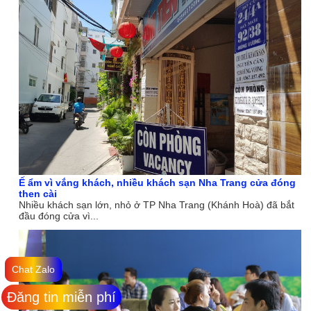
Ế ẩm vì vắng khách, nhiều khách sạn Nha Trang cửa đóng
then cài
Nhiều khách sạn lớn, nhỏ ở TP Nha Trang (Khánh Hoà) đã bắt
đầu đóng cửa vì...
Chat Zalo
Đăng tin miễn phí