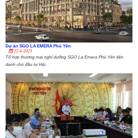
Dự án SGO LA EMERA Phú Yên
22-6-2023
Tổ hợp thương mại nghỉ dưỡng SGO La Emera Phú Yên liên
danh chủ đầu tư Hải...