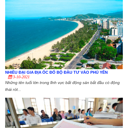
NHIỀU ĐẠI GIA ĐỊA ỐC ĐỔ BỘ ĐẦU TƯ VÀO PHÚ YÊN
3-10-2021
Những tên tuổi lớn trong lĩnh vực bất động sản bắt đầu có động
thái rót...