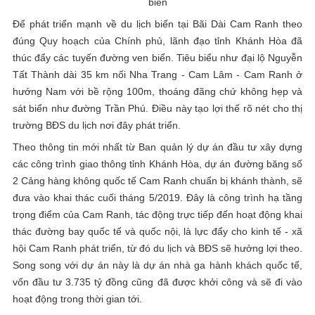
biển
Để phát triển mạnh về du lịch biển tại Bãi Dài Cam Ranh theo
đúng Quy hoạch của Chính phủ, lãnh đạo tỉnh Khánh Hòa đã
thúc đẩy các tuyến đường ven biển. Tiêu biểu như đại lộ Nguyễn
Tất Thành dài 35 km nối Nha Trang - Cam Lâm - Cam Ranh ở
hướng Nam với bề rộng 100m, thoáng đãng chứ không hẹp và
sát biển như đường Trần Phú. Điều này tạo lợi thế rõ nét cho thị
trường BĐS du lịch nơi đây phát triển.
Theo thông tin mới nhất từ Ban quản lý dự án đầu tư xây dựng
các công trình giao thông tỉnh Khánh Hòa, dự án đường băng số
2 Cảng hàng không quốc tế Cam Ranh chuẩn bị khánh thành, sẽ
đưa vào khai thác cuối tháng 5/2019. Đây là công trình hạ tầng
trọng điểm của Cam Ranh, tác động trực tiếp đến hoạt động khai
thác đường bay quốc tế và quốc nội, là lực đẩy cho kinh tế - xã
hội Cam Ranh phát triển, từ đó du lịch và BĐS sẽ hưởng lợi theo.
Song song với dự án này là dự án nhà ga hành khách quốc tế,
vốn đầu tư 3.735 tỷ đồng cũng đã được khởi công và sẽ đi vào
hoạt động trong thời gian tới.