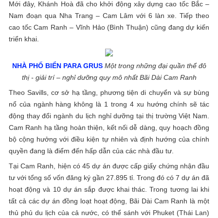
Mới đây, Khánh Hoà đã cho khởi động xây dựng cao tốc Bắc –
Nam đoạn qua Nha Trang – Cam Lâm với 6 làn xe. Tiếp theo
cao tốc Cam Ranh – Vĩnh Hảo (Bình Thuận) cũng đang dự kiến
triển khai.
NHÀ PHỐ BIỂN PARA GRUS​
Một trong những đại quần thể đô
thị - giải trí – nghỉ dưỡng quy mô nhất Bãi Dài Cam Ranh
Theo Savills, cơ sở hạ tầng, phương tiện di chuyển và sự bùng
nổ của ngành hàng không là 1 trong 4 xu hướng chính sẽ tác
động thay đổi ngành du lịch nghỉ dưỡng tại thị trường Việt Nam.
Cam Ranh hạ tầng hoàn thiện, kết nối dễ dàng, quy hoạch đồng
bộ cộng hưởng với điều kiện tự nhiên và định hướng của chính
quyền đang là điểm đến hấp dẫn của các nhà đầu tư.
Tại Cam Ranh, hiện có 45 dự án được cấp giấy chứng nhận đầu
tư với tổng số vốn đăng ký gần 27.895 tỉ. Trong đó có 7 dự án đã
hoạt động và 10 dự án sắp được khai thác. Trong tương lai khi
tất cả các dự án đồng loạt hoạt động, Bãi Dài Cam Ranh là một
thủ phủ du lịch của cả nước, có thể sánh với Phuket (Thái Lan)