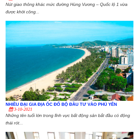
Nút giao thông khác mức đường Hùng Vương – Quốc lộ 1 vừa
được khởi công...
NHIỀU ĐẠI GIA ĐỊA ỐC ĐỔ BỘ ĐẦU TƯ VÀO PHÚ YÊN
3-10-2021
Những tên tuổi lớn trong lĩnh vực bất động sản bắt đầu có động
thái rót...