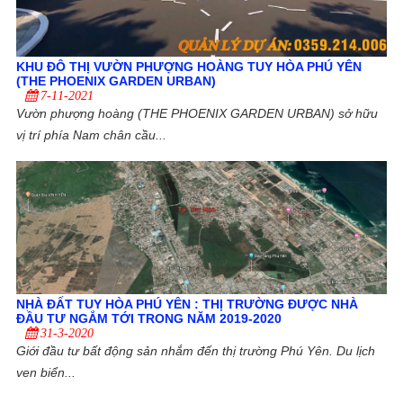
KHU ĐÔ THỊ VƯỜN PHƯỢNG HOÀNG TUY HÒA PHÚ YÊN
(THE PHOENIX GARDEN URBAN)
7-11-2021
Vườn phượng hoàng (THE PHOENIX GARDEN URBAN) sở hữu
vị trí phía Nam chân cầu...
NHÀ ĐẤT TUY HÒA PHÚ YÊN : THỊ TRƯỜNG ĐƯỢC NHÀ
ĐẦU TƯ NGẮM TỚI TRONG NĂM 2019-2020
31-3-2020
Giới đầu tư bất động sản nhắm đến thị trường Phú Yên. Du lịch
ven biển...