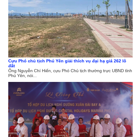
Cựu Phó chủ tịch Phú Yên giải thích vụ đại hạ giá 262 lô
đất
Ông Nguyễn Chí Hiến, cựu Phó Chủ tịch thường trực UBND tỉnh
Phú Yên, nói...