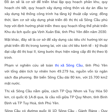
Đồ án sẽ là cơ sở để triển khai lập quy hoạch phân khu, quy
hoạch chi tiết, quy hoạch xây dựng nông thôn và dự án đầu tư
xây dựng hệ thống công trình hạ tầng kỹ thuật cấp vùng; đồng
thời, làm cơ sở xây dựng phát triển đô thị thị xã Sông Cầu phù
hợp với định hướng phát triển theo quy hoạch tổng thể phát triển
Khu du lịch quốc gia Vịnh Xuân Đài, tỉnh Phú Yên đến năm 2030.
Mặt khác, đây sẽ là cơ sở để xây dựng các tiêu chí hướng tới sự
phát triển đô thị trong tương lai, với các chỉ tiêu kinh tế - kỹ thuật
đạt cấp đô thị loại II, từng bước thực hiện nâng cấp đô thị theo lộ
trình.
Phạm vi nghiên cứu sẽ toàn
thị xã Sông Cầu
, tỉnh Phú Yên
với tổng diện tích tự nhiên hơn 49.279 ha, nguồn vốn từ ngân
sách địa phương. Bờ biển Sông Cầu dài 80 km, với 15.700 km2
mặt nước.
Thị xã Sông Cầu nằm giữa, cách TP Quy Nhơn và Tuy Hòa 50
km, có quốc lộ 1A đi qua, là cầu nối giữa TP Quy Nhơn, tỉnh Bình
Định và TP Tuy Hoà, tỉnh Phú Yên.
Sông Cầu có đường quốc lộ 1D Sông Cầu - Gành Ráng - Quy