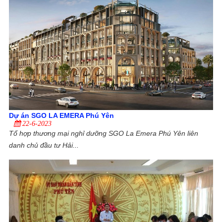
Dự án SGO LA EMERA Phú Yên
22-6-2023
Tổ hợp thương mại nghỉ dưỡng SGO La Emera Phú Yên liên
danh chủ đầu tư Hải...