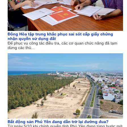
Đông Hòa tập trung khắc phục sai sót cấp giấy chứng
nhận quyền sử dụng đất
Để phục vụ công tác điều tra, các cơ quan chức năng đã tạm
dừng các thủ...
Bất động sản Phú Yên đang dần trở lại đường đua?
Từ ngày 5/10 khi chính quyền tỉnh Phú Yên đang từng bước mở