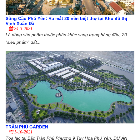
Sông Cầu Phú Yên: Ra mắt 20 nền biệt thự tại Khu đô thị
Vịnh Xuân Đài
24-3-2021
Là dòng sản phẩm thuộc phân khúc sang trọng hàng đầu, 20
“siêu phẩm” đất...
TRẦN PHÚ GARDEN
1-10-2021
Tọa lạc tại Bắc Trần Phú Phường 9 Tuy Hòa Phú Yên. DỰ ÁN