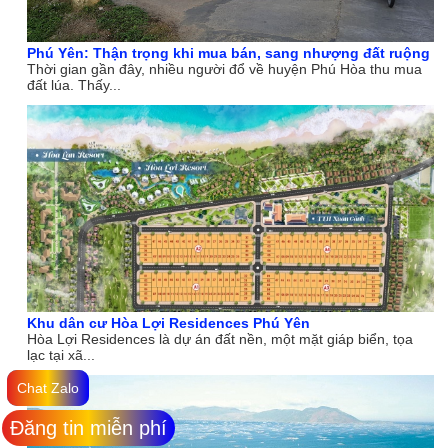
Phú Yên: Thận trọng khi mua bán, sang nhượng đất ruộng
Thời gian gần đây, nhiều người đổ về huyện Phú Hòa thu mua
đất lúa. Thấy...
Khu dân cư Hòa Lợi Residences Phú Yên
Hòa Lợi Residences là dự án đất nền, một mặt giáp biển, tọa
lạc tại xã...
Chat Zalo
Đăng tin miễn phí