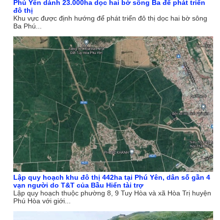
Phú Yên dành 23.000ha dọc hai bờ sông Ba để phát triển
đô thị
Khu vực được định hướng để phát triển đô thị dọc hai bờ sông
Ba Phú...
Lập quy hoạch khu đô thị 442ha tại Phú Yên, dân số gần 4
vạn người do T&T của Bầu Hiển tài trợ
Lập quy hoạch thuộc phường 8, 9 Tuy Hòa và xã Hòa Trị huyện
Phú Hòa với giới...