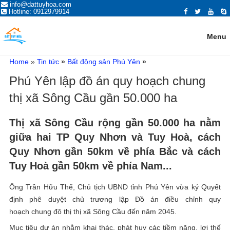
ĐĂNG TIN MUA BÁN NHÀ ĐẤT,
info@dattuyhoa.com
Trang đăng tin mua bán nhà đất Tuy Hòa Phú Yên 2021 chính chủ, giá tốt,
Hotline: 0912979914
vị trí đẹp, đường rộng. Mua bán nhà đất ở Tuy Hòa, Phú Yên có giấy tờ
BẤT ĐỘNG SẢN TẠI TUY HÒA,
sổ hồng đỏ, đất ven biển, hướng đông, tây, nam, bắc...
PHÚ YÊN
Menu
Home
»
Tin tức
»
Bất động sản Phú Yên
»
Phú Yên lập đồ án quy hoạch chung
thị xã Sông Cầu gần 50.000 ha
Thị xã Sông Cầu rộng gần 50.000 ha nằm
giữa hai TP Quy Nhơn và Tuy Hoà, cách
Quy Nhơn gần 50km về phía Bắc và cách
Tuy Hoà gần 50km về phía Nam...
Ông Trần Hữu Thế, Chủ tịch UBND tỉnh Phú Yên vừa ký Quyết
định phê duyệt chủ trương lập Đồ án điều chỉnh quy
hoạch chung đô thị thị xã Sông Cầu đến năm 2045.
Mục tiêu dự án nhằm khai thác, phát huy các tiềm năng, lợi thế