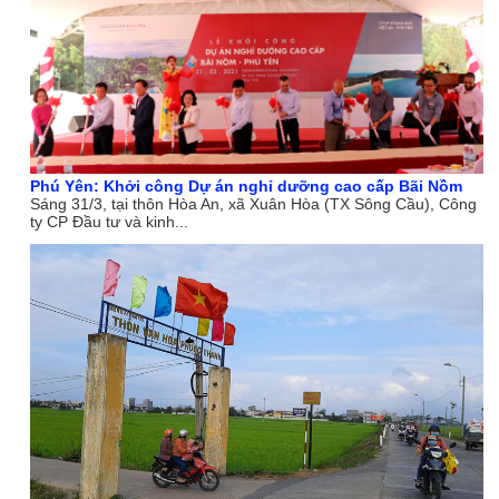
Phú Yên: Khởi công Dự án nghỉ dưỡng cao cấp Bãi Nồm
Sáng 31/3, tại thôn Hòa An, xã Xuân Hòa (TX Sông Cầu), Công
ty CP Đầu tư và kinh...