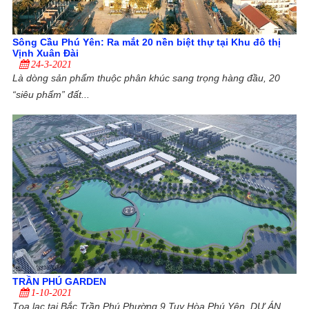
Sông Cầu Phú Yên: Ra mắt 20 nền biệt thự tại Khu đô thị
Vịnh Xuân Đài
24-3-2021
Là dòng sản phẩm thuộc phân khúc sang trọng hàng đầu, 20
“siêu phẩm” đất...
TRẦN PHÚ GARDEN
1-10-2021
Tọa lạc tại Bắc Trần Phú Phường 9 Tuy Hòa Phú Yên. DỰ ÁN