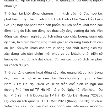
doanh nghiệp du lịch trong công tác quảng bá, bồi dưỡng nguồn
nhân lực.
Thứ hai, tái khởi động chương trình kích cầu nội địa, hợp tác
phát triển du lịch liên minh 4 tỉnh Bình Định - Phú Yên - Đắk Lắk -
Gia Lai; hợp tác phát triển sản phẩm du lịch nhằm khai thác các
tiềm năng du lịch, tạo động lực thúc đẩy tăng trưởng du lịch. Vận
động các doanh nghiệp du lịch nâng cao chất lượng, giảm giá
dịch vụ, tích cực hưởng ứng tham gia các chương trình kích cầu
du lịch. Khuyến khích các đơn vị nâng cao chất lượng dịch vụ,
xây dựng các sản phẩm mới phục vụ du khách; phát triển số
lượng dịch vụ du lịch đạt chuẩn đối với các cơ sở dịch vụ phục
vụ khách du lịch.
Thứ ba, tăng cường hoạt động xúc tiến, quảng bá du lịch, trong
đó, tham gia một số sự kiện như: Hội chợ du lịch quốc tế Việt
Nam VITM Hà Nội 2020 và Trình diễn chế biến cá ngừ đại
dương Phú Yên tại TP Hà Nội, tổ chức Ngày hội Văn hóa - Du
lịch Phú Yên - Hải Dương tại TP Hà Nội (dự kiến tháng 7/2020);
Hội chợ du lịch quốc tế ITE HCMC 2020 (tháng 9/2020); tổ chức
Tuần Văn hóa - Du lịch Phú Yên 2020 (dự kiến tháng 9/2020);