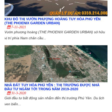
KHU ĐÔ THỊ VƯỜN PHƯỢNG HOÀNG TUY HÒA PHÚ YÊN
(THE PHOENIX GARDEN URBAN)
7-11-2021
Vườn phượng hoàng (THE PHOENIX GARDEN URBAN) sở hữu
vị trí phía Nam chân cầu...
NHÀ ĐẤT TUY HÒA PHÚ YÊN : THỊ TRƯỜNG ĐƯỢC NHÀ
ĐẦU TƯ NGẮM TỚI TRONG NĂM 2019-2020
31-3-2020
Giới đầu tư bất động sản nhắm đến thị trường Phú Yên. Du lịch
ven biển...