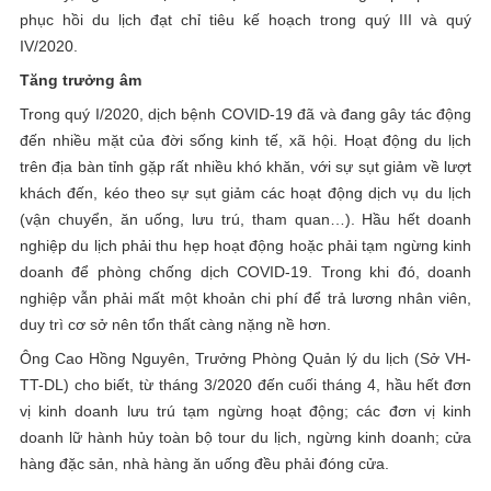
phục hồi du lịch đạt chỉ tiêu kế hoạch trong quý III và quý
IV/2020.
Tăng trưởng âm
Trong quý I/2020, dịch bệnh COVID-19 đã và đang gây tác động
đến nhiều mặt của đời sống kinh tế, xã hội. Hoạt động du lịch
trên địa bàn tỉnh gặp rất nhiều khó khăn, với sự sụt giảm về lượt
khách đến, kéo theo sự sụt giảm các hoạt động dịch vụ du lịch
(vận chuyển, ăn uống, lưu trú, tham quan…). Hầu hết doanh
nghiệp du lịch phải thu hẹp hoạt động hoặc phải tạm ngừng kinh
doanh để phòng chống dịch COVID-19. Trong khi đó, doanh
nghiệp vẫn phải mất một khoản chi phí để trả lương nhân viên,
duy trì cơ sở nên tổn thất càng nặng nề hơn.
Ông Cao Hồng Nguyên, Trưởng Phòng Quản lý du lịch (Sở VH-
TT-DL) cho biết, từ tháng 3/2020 đến cuối tháng 4, hầu hết đơn
vị kinh doanh lưu trú tạm ngừng hoạt động; các đơn vị kinh
doanh lữ hành hủy toàn bộ tour du lịch, ngừng kinh doanh; cửa
hàng đặc sản, nhà hàng ăn uống đều phải đóng cửa.