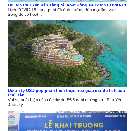
Du lịch Phú Yên sẵn sàng tái hoạt động sau dịch COVID-19
Dịch COVID-19 bùng phát đã ảnh hưởng đến mọi lĩnh vực,
trong đó có hoạt...
Dự án tỷ USD góp phần hiện thực hóa giấc mơ du lịch của
Phú Yên
Với sự xuất hiện của các dự án BĐS nghỉ dưỡng lớn, Phú Yên
được kỳ...