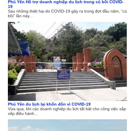
Phú Yên Hỗ trợ doanh nghiệp du lịch trong cú bồi COVID-
19
Sau những thiệt hại do COVID-19 gây ra trong đợt đầu năm, “cú
bồi” lần này...
Phú Yên du lịch lại khốn đốn vì COVID-19
Vừa qua, khi các doanh nghiệp du lịch tất bật cho công việc sắp
xếp điều hành...