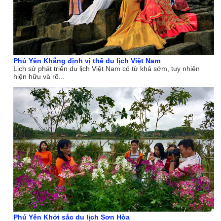
Phú Yên Khẳng định vị thế du lịch Việt Nam
Lịch sử phát triển du lịch Việt Nam có từ khá sớm, tuy nhiên
hiện hữu và rõ...
Phú Yên Khởi sắc du lịch Sơn Hòa