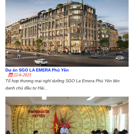
Dự án SGO LA EMERA Phú Yên
22-6-2023
Tổ hợp thương mại nghỉ dưỡng SGO La Emera Phú Yên liên
danh chủ đầu tư Hải...