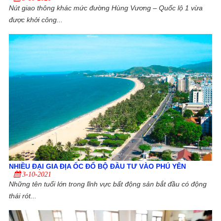
Nút giao thông khác mức đường Hùng Vương – Quốc lộ 1 vừa
được khởi công...
NHIỀU ĐẠI GIA ĐỊA ỐC ĐỔ BỘ ĐẦU TƯ VÀO PHÚ YÊN
3-10-2021
Những tên tuổi lớn trong lĩnh vực bất động sản bắt đầu có động
thái rót...